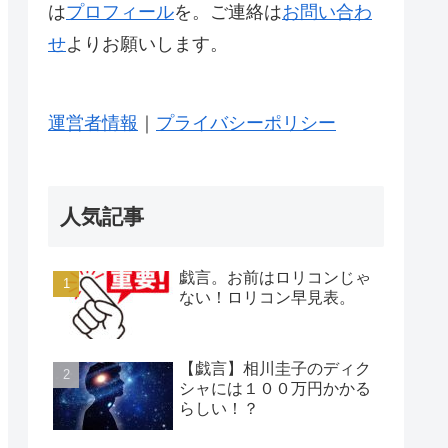
は
プロフィール
を。ご連絡は
お問い合わ
せ
よりお願いします。
運営者情報
｜
プライバシーポリシー
人気記事
戯言。お前はロリコンじゃ
ない！ロリコン早見表。
【戯言】相川圭子のディク
シャには１００万円かかる
らしい！？