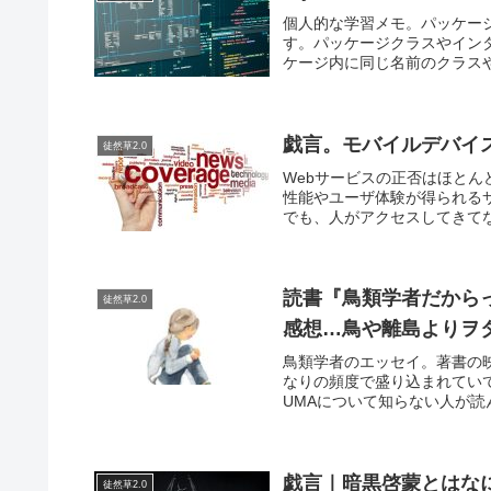
個人的な学習メモ。パッケー
す。パッケージクラスやイン
ケージ内に同じ名前のクラスや
戯言。モバイルデバイ
徒然草2.0
Webサービスの正否はほとん
性能やユーザ体験が得られる
でも、人がアクセスしてきてな
読書『鳥類学者だから
徒然草2.0
感想…鳥や離島よりヲ
鳥類学者のエッセイ。著書の
なりの頻度で盛り込まれてい
UMAについて知らない人が読
戯言｜暗黒啓蒙とはな
徒然草2.0