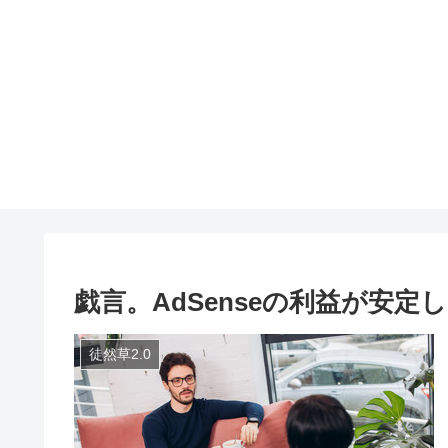
戯言。AdSenseの利益が安
徒然草2.0