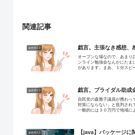
関連記事
戯言。主張なき感想、
徒然草2.0
オープンな場なので、あまり
ンライン勉強会なんかにたま
があります。まあ、１分スピー
戯言。ブライダル助成
徒然草2.0
自民党の森雅子議員が携わって
対策にならない」と批判され
一般的には３０万円で地域によ
【java】パッケージに
徒然草2.0