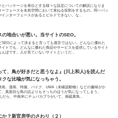
ジとパッケージを単位とする様々な設定についての解説になりま
ターフェースを名前空間において束ねる役割をするもの。同一パッ
インターフェースがあるとビルドできない。な...
スの地合いが悪い。当サイトのSEO。
どSEOによって決まると言っても過言ではない。どんなに優れた
サイトでも、どんなに優れた商品やサービスを提供しているサイト
んぼです。人が見ていないサイトというだ...
って、鳥が好きだと思うなよ』(川上和人)を読んだ
タクな比喩が気になっちゃう。
映画、漫画、特撮、バイク、UMA（未確認動物）などの趣味がか
て、真面目な鳥の話よりもそっちのほうが気になってしまう。
んだら、中南米にチュパカブラがいて、南硫黄島...
にか？新官房学のさわり（２）