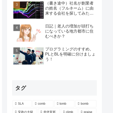
（書き途中）社名が創業者
の姓名（フルネーム）に由
来する会社を探してみた…
日記｜老人の増加が頭打ち
になっている地方都市に住
むべきか？
プログラミングのすすめ。
PLとBLを明確に分けましょ
う！
タグ
SLA
comb
tomb
bomb
安政の大獄
井伊直弼
climb
praise