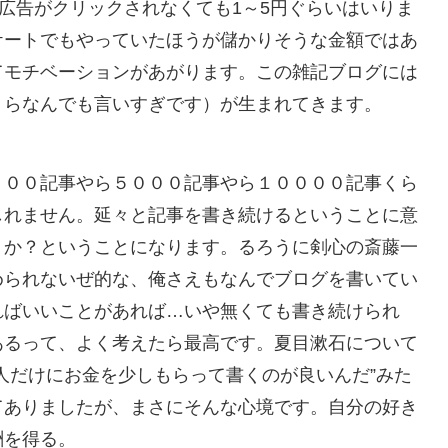
と広告がクリックされなくても1～5円ぐらいはいりま
ケートでもやっていたほうが儲かりそうな金額ではあ
てモチベーションがあがります。この雑記ブログには
くらなんでも言いすぎです）が生まれてきます。
０００記事やら５０００記事やら１００００記事くら
しれません。延々と記事を書き続けるということに意
うか？ということになります。るろうに剣心の斎藤一
められないぜ的な、俺さえもなんでブログを書いてい
ればいいことがあれば…いや無くても書き続けられ
あるって、よく考えたら最高です。夏目漱石について
人だけにお金を少しもらって書くのが良いんだ”みた
てありましたが、まさにそんな心境です。自分の好き
酬を得る。