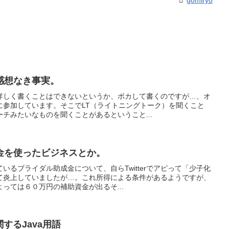
gomiryo
感想なき事実。
詳しく書くことはできないというか、ボカして書くのですが…、オ
に参加しています。そこでLT（ライトニングトーク）を聞くこと
チみたいなものを聞くことがあるということ...
金を使ったビジネスとか。
いるブライダル助成金について、自らTwitterでアピって「少子化
て炎上していましたが…。これ所得による条件があるようですが、
っては６０万円の補助資金が出るそ...
関するJava用語