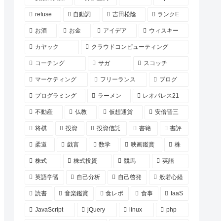
refuse
自動詞
吉田松陰
ランクE
お酒
お金
アイデア
ウィスキー
カヤック
クラウドコンピューティング
コーチング
サガ
スコッチ
マーケティング
フリーランス
ブログ
プログラミング
ラーメン
レオパレス21
不動産
仏教
仮想通貨
安倍晋三
将棋
投資
投資信託
書籍
書評
柔道
戯言
数学
映画鑑賞
株
株式
株式投資
競馬
英語
英語学習
自己分析
自己啓発
般若心経
読書
音楽鑑賞
食レポ
食事
IaaS
JavaScript
jQuery
linux
php