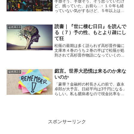
手放そう、手放そう、そう思っていたけ
ど、残っていた、お前ら…↑ １０年も経
っていない気がするけど、５年以上はま
ちがいなく放置していた何かの残骸。こ
れも損切りした後の儲かっていないやつ
だけ残しました。何が儲かって何が儲か
読書｜『世に棲む日日』を読んで
徒然草2.0
らないか買ってみてよく...
る（７）予の性、もとより疎にし
て狂
松蔭の最期は多く語られず高杉晋作偏に
文庫本４巻のうち２巻の半ばで松蔭が処
刑されて高杉晋作物語になっていくのだ
ろうか。あまり高杉晋作や久坂玄瑞らが
なにをしたのか知らないんだよね、まし
てや伊藤博文とかもあまり吉田松陰や松
戯言。世界大恐慌は来るのか来な
徒然草2.0
下村塾に影響を受けていな...
いのか
「豪華？金融村の村長さんの前で、森永
卓郎が大予言。日経平均は3千円になる」
らしい。私も臆病者なので現金比率を増
やしているが…米国雇用統計は堅調。自
分をヘタレだと思うか、それとも慎重と
見るか。ま、現物なんだから最悪泡にな
ってもいいじゃん、と楽...
スポンサーリンク