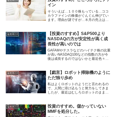
徒然草2.0
イン
そういえば…１００株もっている…ココ
カラファインの株価がぐんぐん伸びてい
ます。理由が謎ですが…８月の売上は前
年比より1.1%増えていますね…詳しい理
由は分かりませんが全体的に売上は回復
していっている見込みがあるのかな？ま
【投資のすすめ】S&P500より
徒然草2.0
あ、マツキヨやウェル...
NASDAQの方が安定性が高く成
長性が高いのでは
GAFAMやテスラなどのハイテク株の比重
が高いNASDAQ100などの指数の方が今
後は成長するのではないかと最近色々と
考えていると思います。NASDAQ100は
IT系ハイテク系だけでも46%の企業で占
めている（意外に少ないかも）逆に伝統
【戯言】ロボット掃除機のように
徒然草2.0
的な...
ただ独り歩め
私はよくロボットのようだと言われるの
で、人間に溶け込もうと努力をしてきま
したが、最近はむしろロボットのままで
いいのではないか？と思うようになって
きました。ロボットが人間に溶け込もう
とするほうが、はるかに滑稽なのではな
投資のすすめ。儲かっていない
徒然草2.0
いだろうか？でも、ロボッ...
MMFを処分した。