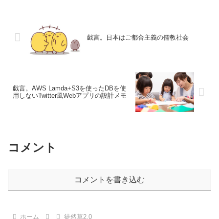
戯言。日本はご都合主義の儒教社会
戯言。AWS Lamda+S3を使ったDBを使
用しないTwitter風Webアプリの設計メモ
コメント
コメントを書き込む
ホーム
徒然草2.0