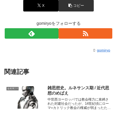
X
コピー
gomiryoをフォローする
gomiryo
関連記事
雑思想史。ルネサンス期 / 近代思
徒然草2.0
想のめばえ
中世西ヨーロッパでは教会権力に束縛さ
れた封建社会だったが、14世紀頃にロー
マ=カトリック教会の権威が弱まったため
既存の宗教ではなく、ギリシャやローマ
の古代人から文芸復興や人間尊重の自由