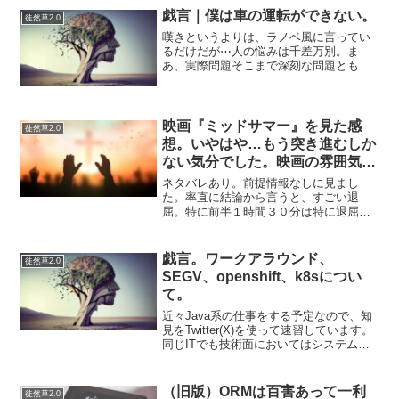
な精神を得ようとした。これをルネサン
戯言｜僕は車の運転ができない。
徒然草2.0
スという。なおルネサ...
嘆きというよりは、ラノベ風に言ってい
るだけだが⋯人の悩みは千差万別。ま
あ、実際問題そこまで深刻な問題とも思
っていないけど、考えを深めると深刻な
気がしないでもない。でも深刻にしてい
るのは、問題が深刻ではなく、深刻に考
えている自分の考えに過ぎな...
映画『ミッドサマー』を見た感
徒然草2.0
想。いやはや…もう突き進むしか
ない気分でした。映画の雰囲気は
いいけど退屈で微妙。
ネタバレあり。前提情報なしに見まし
た。率直に結論から言うと、すごい退
屈。特に前半１時間３０分は特に退屈で
どうしようかと思いました。後半はとり
あえず最後まで見届けなきゃ！という気
持ちで見ていましたが、オチはだいたい
戯言。ワークアラウンド、
徒然草2.0
分かっていたし、別に得るもの...
SEGV、openshift、k8sについ
て。
近々Java系の仕事をする予定なので、知
見をTwitter(X)を使って速習しています。
同じITでも技術面においてはシステム寄
りの言葉が飛び交う印象で困惑していま
す。なお、箇条書きはTwitterでJavaを使
用している人の言葉を読んでから...
（旧版）ORMは百害あって一利
徒然草2.0