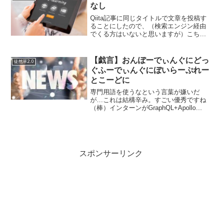
なし
Qiita記事に同じタイトルで文章を投稿す
ることにしたので、（検索エンジン経由
でくる方はいないと思いますが）こちら
の記事は（旧版）とさせて頂くことにし
ました。2018/11/13リレーショナルデー
タベース（ＲＤＢ）とのマッピング技術
【戯言】おんぼーでぃんぐにどっ
徒然草2.0
と言えば...
ぐふーでぃんぐにぼいらーぷれー
とこーどに
専門用語を使うなという言葉が嫌いだ
が…これは結構辛み。すごい優秀ですね
（棒）インターンがGraphQL+Apollo
Clientでサービスの管理画面を作った
Railsについての知識が皆無すぎて何を言
っているのか分からない＝Rialsについ...
スポンサーリンク