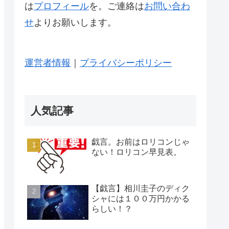
は
プロフィール
を。ご連絡は
お問い合わ
せ
よりお願いします。
運営者情報
｜
プライバシーポリシー
人気記事
戯言。お前はロリコンじゃ
ない！ロリコン早見表。
【戯言】相川圭子のディク
シャには１００万円かかる
らしい！？