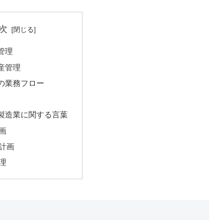
次
管理
産管理
の業務フロー
製造業に関する言葉
画
計画
理