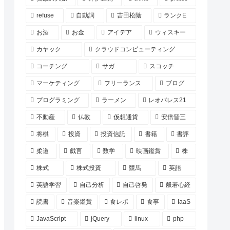
refuse
自動詞
吉田松陰
ランクE
お酒
お金
アイデア
ウィスキー
カヤック
クラウドコンピューティング
コーチング
サガ
スコッチ
マーケティング
フリーランス
ブログ
プログラミング
ラーメン
レオパレス21
不動産
仏教
仮想通貨
安倍晋三
将棋
投資
投資信託
書籍
書評
柔道
戯言
数学
映画鑑賞
株
株式
株式投資
競馬
英語
英語学習
自己分析
自己啓発
般若心経
読書
音楽鑑賞
食レポ
食事
IaaS
JavaScript
jQuery
linux
php