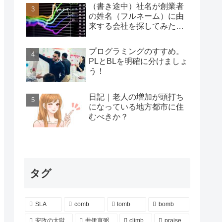
（書き途中）社名が創業者
の姓名（フルネーム）に由
来する会社を探してみた…
プログラミングのすすめ。
PLとBLを明確に分けましょ
う！
日記｜老人の増加が頭打ち
になっている地方都市に住
むべきか？
タグ
SLA
comb
tomb
bomb
安政の大獄
井伊直弼
climb
praise