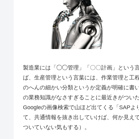
製造業には「◯◯管理」「〇〇計画」という
ば、生産管理という言葉には、作業管理と工程
のへんの細かい分類というか定義が明確に書
の業務知識がなさすぎることに最近きがつい
Googleの画像検索で山ほど出てくる「SA
て、共通情報を抜き出していけば、何か見え
ついていない気もする）。