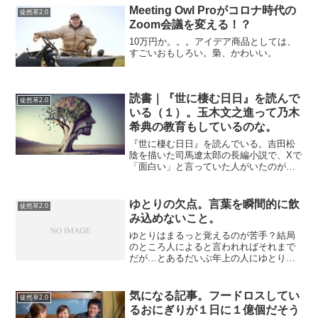
Meeting Owl Proがコロナ時代の
徒然草2.0
Zoom会議を変える！？
10万円か。。。アイデア商品としては、
すごいおもしろい。梟、かわいい。
読書｜『世に棲む日日』を読んで
徒然草2.0
いる（１）。玉木文之進って乃木
希典の教育もしているのな。
『世に棲む日日』を読んでいる。吉田松
陰を描いた司馬遼太郎の長編小説で、Xで
「面白い」と言っていた人がいたのがき
っかけだ。だいぶ前のことだが、母もこ
の本を読んでいて、吉田松陰や高杉晋作
の話をやけに詳しく語っていたのを思い
ゆとりの欠点。言葉を瞬間的に飲
徒然草2.0
出した。もしかするとN...
み込めないこと。
ゆとりはまるっと覚えるのが苦手？結局
のところ人によると言われればそれまで
だが…とあるだいぶ年上の人にゆとり世
代の若者を紹介したところ言われたこと
がある。「（ゆとり世代の彼は）言った
ことをそのまま覚えてくればいいんだけ
気になる記事。フードロスしてい
徒然草2.0
ど、自分なりに解釈し直さ...
るおにぎりが１日に１億個だそう