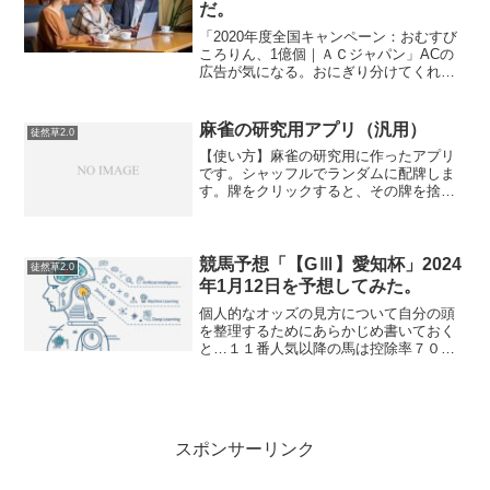
だ。
「2020年度全国キャンペーン：おむすび
ころりん、1億個｜ＡＣジャパン」ACの
広告が気になる。おにぎり分けてくれれ
ばいいのに。冷凍すしも確かにもったい
ない→「冷凍すしの賞味期限改ざん 大
阪、がんこフード: 日本経済新聞」なんで
麻雀の研究用アプリ（汎用）
徒然草2.0
次長は改ざんし...
【使い方】麻雀の研究用に作ったアプリ
です。シャッフルでランダムに配牌しま
す。牌をクリックすると、その牌を捨て
ると同時に新しい牌が１つ追加されて、
ソートされた状態になります。
競馬予想「【GⅢ】愛知杯」2024
徒然草2.0
年1月12日を予想してみた。
個人的なオッズの見方について自分の頭
を整理するためにあらかじめ書いておく
と…１１番人気以降の馬は控除率７０％
を越えないらしいです。ということは単
純にオッズだけで予想する場合は「買う
価値があまりない」ゆえに１０番人気ま
でに入っている馬から当て...
スポンサーリンク