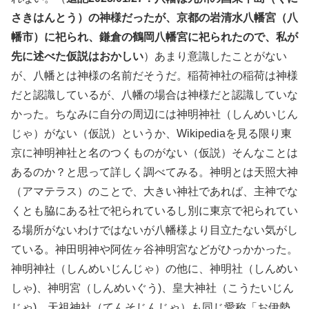
さきはんとう）の神様だったが、京都の岩清水八幡宮（八
幡市）に祀られ、鎌倉の鶴岡八幡宮に祀られたので、私が
先に述べた仮説はおかしい
）あまり意識したことがない
が、八幡とは神様の名前だそうだ。稲荷神社の稲荷は神様
だと認識しているが、八幡の場合は神様だと認識していな
かった。ちなみに自分の周辺には神明神社（しんめいじん
じゃ）がない（仮説）というか、Wikipediaを見る限り東
京に神明神社と名のつくものがない（仮説）そんなことは
あるのか？と思って詳しく調べてみる。神明とは天照大神
（アマテラス）のことで、大きい神社であれば、主神でな
くとも脇にある社で祀られているし別に東京で祀られてい
る場所がないわけではないが八幡様より目立たない気がし
ている。神田明神や阿佐ヶ谷神明宮などがひっかかった。
神明神社（しんめいじんじゃ）の他に、神明社（しんめい
しゃ)、神明宮（しんめいぐう)、皇大神社（こうたいじん
じゃ)、天祖神社（てんそじんじゃ）も同じ愛称「お伊勢