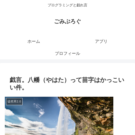
プログラミングと戯れ言
ごみぶろぐ
ホーム
アプリ
プロフィール
戯言。八幡（やはた）って苗字はかっこい
い件。
徒然草2.0