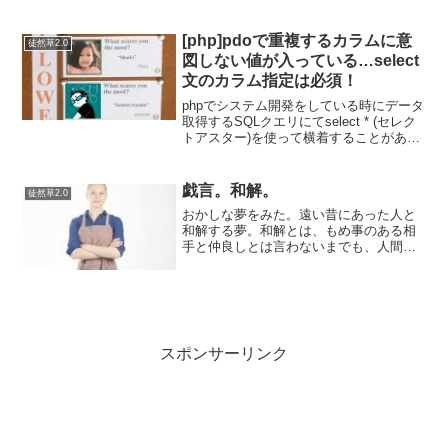
万消えたり増えたりしているわけで、ち
ょっと想像するだけでドキドキします
ね…今は1ヶ月分の事業売上が消えたり増
[php]pdoで重複するカラムに意
徒然草2.0
えたりするくら...
図しない値が入っている…select
文のカラム指定は必須！
phpでシステム開発をしている時にデータ
取得するSQLクエリにてselect * (セレク
トアスター)を使って横着することがあり
ます（そもそも横着することがダメであ
り面倒くさくてもすべてカラムに定義を
する！というのがシステム開発の常識だ
戯言。和解。
徒然草2.0
と言...
おかしな夢をみた。遠い昔にあった人と
和解する夢。和解とは、もめ事のある相
手と仲良しとは言わないまでも、人間関
係に支障がないやり取りが可能な状態に
戻すことを指すよな。敵対する相手の態
度が変わることを期待したアプローチだ
と思っていた。だけど実際...
スポンサーリンク