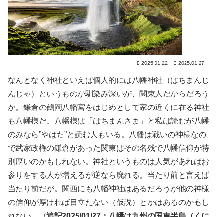
2025.01.22
2025.01.27
なんとなく神社といえば個人的には八幡神社（はちまんじ
んじゃ）というものが馴染み深いが、関東人だからだろう
か。鎌倉の鶴岡八幡宮をはじめとして家の近くに在る神社
も八幡様だ。八幡様は「はちまんさま」と私は読むが八幡
のみなら”やはた”と読む人もいる。八幡は戦いの神様なの
で武家政権の鎌倉があった関東はその名残で八幡信仰が特
別厚いのかもしれない。神社というものは人気があればお
参りをする人が増えるが逆なら廃れる。当たり前と言えば
当たり前だが。関西にも八幡神社はあるだろうが他の神様
の信仰が厚ければ目立たない（仮説）とかはあるのかもし
れない。（
追記2025/01/27：八幡は九州の国東半島（くに