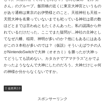
さん」のグループ。飯田橋の近くに東京大神宮というもの
があり通称は東京のお伊勢様とのこと。天祖神社も天祖＝
天照大神を名乗っていないまでも祀っている神社は星の数
ほどとまでは言わぬともたくさんあった。私の認識から外
れているだけだった。ここでまた疑問が…神社の主神とし
てなぜ八幡、稲荷、神明が多いのか？他にもあるにはある
がこの３本柱が多いのでは？（仮説）そういえばウチの人
がNintendoSwitchで大神（オオカミ）を勝ったが大神っ
てどうしても読めない。カタカナで”アマテラス”とかでよ
かったようななんで大神にしたのだろう。大神だけじゃ何
の神様か分からなくないですか。
徒然草2.0
スポンサーリンク