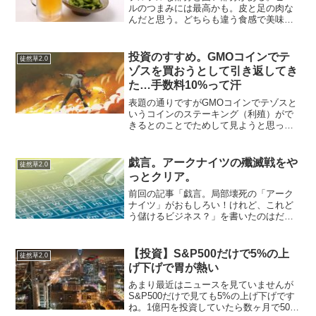
ルのつまみには最高かも。皮と足の肉な
んだと思う。どちらも違う食感で美味し
い。若干の臭い感じがするが…それは癖
になる感じかな。これ以上臭くなって、
クセが強くなったら、嫌な感じだけど、
投資のすすめ。GMOコインでテ
徒然草2.0
自分的には大丈夫だった。...
ゾスを買おうとして引き返してき
た…手数料10%って汗
表題の通りですがGMOコインでテゾスと
いうコインのステーキング（利殖）がで
きるとのことでためして見ようと思った
ところ…手数料10%だそうです。厳密に
はスプレッドだから手数料無料と言うの
かもしれませんが…これは高すぎる…引
戯言。アークナイツの殲滅戦をや
徒然草2.0
き換えしてきました。...
っとクリア。
前回の記事「戯言。局部壊死の「アーク
ナイツ」がおもしろい！けれど、これど
う儲けるビジネス？」を書いたのはだい
ぶ前だけど、だいぶ事情が変わってきて
いて、、、やはり☆４☆５☆６キャラで
ないとミッションクリアができなくなっ
【投資】S&P500だけで5%の上
徒然草2.0
てきている。☆３は最初使...
げ下げで胃が熱い
あまり最近はニュースを見ていませんが
S&P500だけで見ても5%の上げ下げです
ね。1億円を投資していたら数ヶ月で500