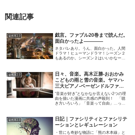
関連記事
戯言。ファブル20巻まで読んだ。
徒然草2.0
面白かったよ――――
ネタバレあり。うん、面白かった。人間
ドラマ！ヒューマンドラマ！シーズン２
もあるのか。シーズン２はいいかなーー
ーー。大きく話を分けると…小島編、宇
津帆編、山岡編があって、海老原若頭の
弟分である小島の話まではなんか先が読
日々、音楽。高木正勝-おおかみ
徒然草2.0
めなくて不思議な感じだっ...
こどもの雨と雪の音楽。ヤマハ-
三大ピアノ-ベーゼンドルファ
ー。
“音楽が好き”となかなか言えない2つの理
由を描いた漫画に共感の声殺到！ 「聴
き方いろいろ」「音楽って自由」…って
記事というか漫画がバズっていました
が…私は音楽が好きなのだが、人でいう
と米津玄師と星野源くらいしか知らない
日記｜ファシリティとファシリテ
徒然草2.0
ので「音楽が好き」とは...
ーションとレギュレーション
・世にも奇妙な物語に「熊の木本線」と