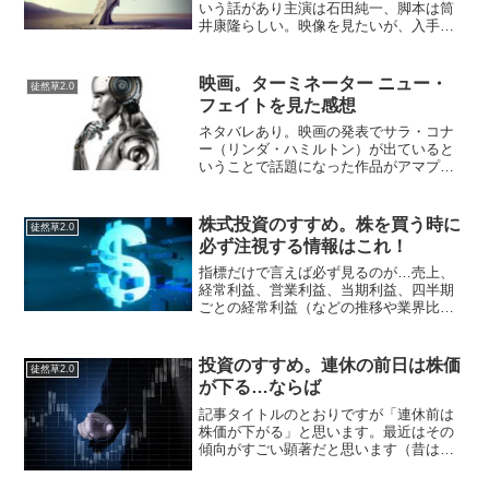
いう話があり主演は石田純一、脚本は筒
井康隆らしい。映像を見たいが、入手方
法がない。小学生の時に放映された。見
たことないが「くまのき節」が当時すこ
し流行った。私から私より少し上の世代
映画。ターミネーター ニュー・
徒然草2.0
で知る、人ぞ知るレベルで...
フェイトを見た感想
ネタバレあり。映画の発表でサラ・コナ
ー（リンダ・ハミルトン）が出ていると
いうことで話題になった作品がアマプラ
に入っていた。その時は、これは絶対に
見たい！と思ったのだが、その後に鳴か
ず飛ばずだったということで内容の質は
株式投資のすすめ。株を買う時に
徒然草2.0
知れているのは、世間の評...
必ず注視する情報はこれ！
指標だけで言えば必ず見るのが…売上、
経常利益、営業利益、当期利益、四半期
ごとの経常利益（などの推移や業界比
較）、株価チャート、PER、PBR、配当
率、優待情報。たんにyahooファイナンス
でぱっと見しやすい指標がこれだからっ
投資のすすめ。連休の前日は株価
徒然草2.0
てだけです。本当...
が下る…ならば
記事タイトルのとおりですが「連休前は
株価が下がる」と思います。最近はその
傾向がすごい顕著だと思います（昔は、
そんなでもなかった気がします）。つま
り、連休前は株が下り、連休が終わると