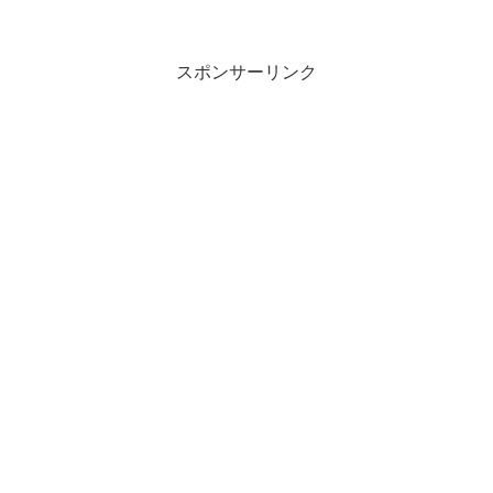
株が上がる。空売りするか、市場が閉ま
る直前に買えばよいという...
スポンサーリンク