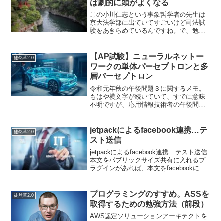
ば劇的に頭がよくなる
この小川仁志という事象哲学者の先生は
京大法学部に出ていてすごいけど司法試
験をあきらめているんですね。で、勉強
の本を書いていて（色んな意味で）すご
いなと。Youtubedeで見ていたら、関西弁
で喋っていた。私は関西弁で喋るひとが
【AP試験】ニューラルネットー
徒然草2.0
ダメなんですよ...
ワークの単体パーセプトロンと多
層パーセプトロン
令和元年秋の午後問題３に関するメモ。
もはや横文字が続いていて、すでに意味
不明ですが、応用情報技術者の午後問題
って難しすぎじゃないかこれ。応用情報
技術者とかを受けている人が、ニューラ
ルネットワークのアルゴリズムを知って
jetpackによるfacebook連携…テ
徒然草2.0
いて実装できなきゃいけな...
スト送信
jetpackによるfacebook連携…テスト送信
本文をパブリックサイズ共有に入れるプ
ラグインがあれば、本文をfacebookに投
稿できますね。ちなみにこれは、改行２
ついれたら改行２つなるかのテスト。※
結構、雑なやり方で、やりたくないで
プログラミングのすすめ。ASSを
徒然草2.0
す...
取得するための勉強方法（前段）
AWS認定ソリューションアーキテクトを