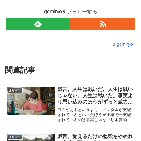
gomiryoをフォローする
gomiryo
関連記事
戯言。人生は戦いだ。人生は戦い
徒然草2.0
じゃない。人生は戦いだ。事実よ
り思い込みのほうがずっと威力が
ある。
威力があるというより、メンタルが支配
されているといったほうが正確でー支配
されているのは事実じゃないし本質的じ
ゃないけれども、でもすごい本人にとっ
ては意味があることがある。私は物事を
なんでも戦いに例える癖がある。ただ、
戯言。覚えるだけの勉強をやめれ
徒然草2.0
それは結構つかれることだ...