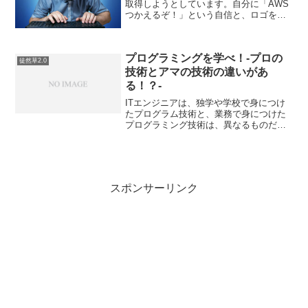
取得しようとしています。自分に「AWS
つかえるぞ！」という自信と、ロゴを名
刺にはってハッタリかますため。AWSの
サービスは今までの経験をベース使える
と思ってはいますが、企業での取得も進
プログラミングを学べ！-プロの
んでいるようなので...
徒然草2.0
技術とアマの技術の違いがあ
る！？-
ITエンジニアは、独学や学校で身につけ
たプログラム技術と、業務で身につけた
プログラミング技術は、異なるものだと
言います。つまりプロとアマには壁があ
るのではないかということです。まあ、
アマプログラマでもプロ以上の能力があ
る方はどんな業界にもい...
スポンサーリンク