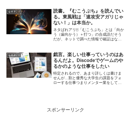
調べるようにしています。個人的にはベ
ーシックインカムのデメリットとメリッ
トを語る時に忘れてはいけない視点があ
読書。『むこうぶち』を読んでい
徒然草2.0
ると思っていて、それはベ...
る。東風戦は「速攻安アガリじゃ
ない！」は本当か。
ネタばれアリ🀄「むこうぶち」とは「向か
う（歯向かう）＋打つ」の合成語だそう
だが、ネットで調べた情報で確証はな
い。一匹狼で代打ちだらけの四面楚歌な
麻雀でも勝ち抜く生粋のギャンブラーの
ことを意味するらしい。1話。ちょっとだ
戯言。楽しい仕事っていうのはあ
徒然草2.0
け麻雀の才能がある裕太...
るんだよ。Discodeでゲームのや
るかのような仕事をしたい
特定されるので、あまり詳しくは書けま
せんが…割と優秀な大学生の課題をフォ
ローする仕事つまりメンター業をしてい
ますが。大学生が優秀なのか大学の出し
た課題が難しい…サンプルコードとし
て、ごりごりにSQLとシェルスクリプト
を書かされており、Dis...
スポンサーリンク