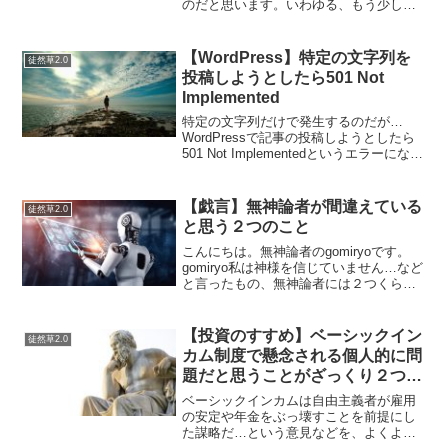
のだと思います。いわゆる、もう少し長
期的に見ていれば円安になっていくと思
います。だから、株価は上がりやすくな
ります。だから、少しずつ日本株を買い
【WordPress】特定の文字列を
徒然草2.0
増すことは悪くないでしょ...
投稿しようとしたら501 Not
Implemented
特定の文字列だけで発生するのだが…
WordPressで記事の投稿しようとしたら
501 Not Implementedというエラーになっ
た。また、アクセスしようとしたページ
は表示できませんでした。このエラー
は、実装されていないメソッドでのア
【戯言】無神論者が間違えている
徒然草2.0
ク...
と思う２つのこと
こんにちは。無神論者のgomiryoです。
gomiryo私は神様を信じていません…など
と言ったもの、無神論者には２つくらい
越えられない間違いがあると、個人的に
思っています。無神論者は神様を信じな
い信仰をしている私は自分の見たものし
【投資のすすめ】ベーシックイン
徒然草2.0
か信じない...
カム制度で懸念される個人的に問
題だと思うことがざっくり２つ思
い浮かぶ
ベーシックインカムは自由主義者が雇用
の安定や年金をぶっ壊すことを前提にし
た謀略だ…という意見などを、よくよく