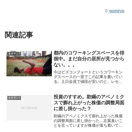
gomiryo
関連記事
都内のコワーキングスペースを徘
徒然草2.0
徊中。まだ自分の居所が見つから
ない。。。
今はビズコンフォートというコワーキン
グスペースの一室でこの記事を書いてい
る。土日会員で値段が安いのと、レセプ
ションスペースに知人を呼んでMTGした
り、自分のプログラミングを教えるサイ
ドビジネスにも役立ちそうだと思ったか
投資のすすめ。欺瞞のアベノミク
徒然草2.0
ら…なんだけど、今んと...
スで膨れ上がった株価の調整局面
に差し掛かった？
欺瞞のアベノミクスで膨れ上がった株価
の調整局面に差し掛かった…左翼臭いこ
とを言っていますが株価が落ち着いてき
た気がします。長い目で見たらまだ株価