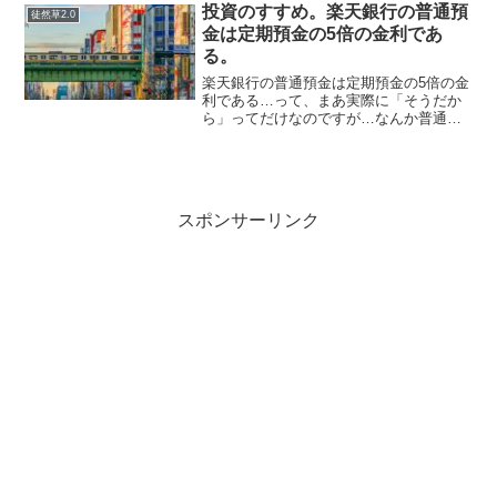
と米津玄師と星野源くらいしか知らない
投資のすすめ。楽天銀行の普通預
徒然草2.0
ので「音楽が好き」とは...
金は定期預金の5倍の金利であ
る。
楽天銀行の普通預金は定期預金の5倍の金
利である…って、まあ実際に「そうだか
ら」ってだけなのですが…なんか普通に
考えて変な状況になっているのは面白い
ですよね…という話です。定期預金の金
利が0.02%で普通預金の金利が0.1%にな
っています。0...
スポンサーリンク