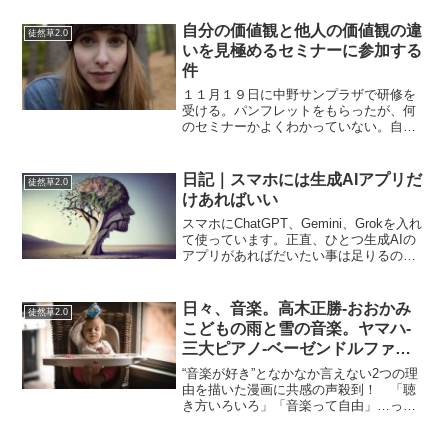
が下がり続けてすこし上向く感じかと…
ちゃんと実力がある会社の株はそのまま
自分の価値観と他人の価値観の違
徒然草2.0
か少し落ちる程度。実力が...
いを見極めるセミナーに参加する
件
１１月１９日に中野サンプラザで研修を
受ける。パンフレットをもらったが、何
のセミナーかよくわかっていない。自分
の価値観と相手の価値観が違うことを知
って、人間関係をうまくしていきましょ
う…というセミナーらしい。まあ、他人
日記｜スマホには生成AIアプリだ
徒然草2.0
の価値観は自分と価値観が...
けあればいい
スマホにChatGPT、Gemini、Grokを入れ
て使っています。正直、ひとつ生成AIの
アプリがあればだいたい事は足りるので
すが、それぞれに個性があって、なんと
なく気分で使い分けています。ChatGPT
は全体的にバランスが良く、フレンド
日々、音楽。高木正勝-おおかみ
徒然草2.0
リ...
こどもの雨と雪の音楽。ヤマハ-
三大ピアノ-ベーゼンドルファ
ー。
“音楽が好き”となかなか言えない2つの理
由を描いた漫画に共感の声殺到！ 「聴
き方いろいろ」「音楽って自由」…って
記事というか漫画がバズっていました
が…私は音楽が好きなのだが、人でいう