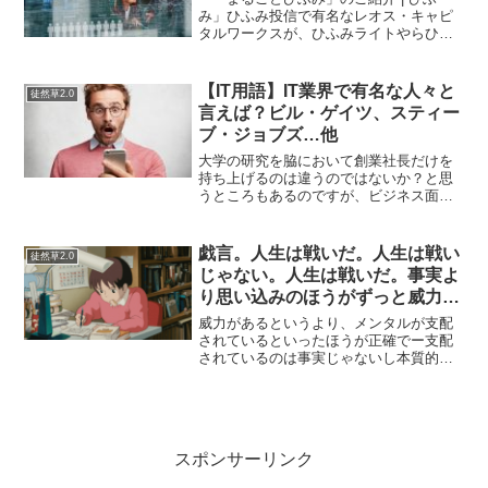
み」ひふみ投信で有名なレオス・キャピ
タルワークスが、ひふみライトやらひふ
みワールドやら、まるごとひふみやら…
分かりにくい名前の投信を作り出しまく
りましたね。さわかみ投信と比べること
【IT用語】IT業界で有名な人々と
徒然草2.0
が多いひふみ投信ですが...
言えば？ビル・ゲイツ、スティー
ブ・ジョブズ…他
大学の研究を脇において創業社長だけを
持ち上げるのは違うのではないか？と思
うところもあるのですが、ビジネス面で
ITの偉大な功績を残している有名人をま
とめてみました。ビル・ゲイツ…マイク
ロソフトの創業者オペレーティング・シ
戯言。人生は戦いだ。人生は戦い
徒然草2.0
ステム「Windows...
じゃない。人生は戦いだ。事実よ
り思い込みのほうがずっと威力が
ある。
威力があるというより、メンタルが支配
されているといったほうが正確でー支配
されているのは事実じゃないし本質的じ
ゃないけれども、でもすごい本人にとっ
ては意味があることがある。私は物事を
なんでも戦いに例える癖がある。ただ、
それは結構つかれることだ...
スポンサーリンク