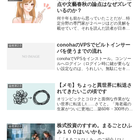
点や文藝春秋の論点はなぜズレて
いるのか？
何十年も前から思っていたことだが…特
定分野の専門家が２ページほどの見解を
載せていて、それを読んだ読者が日本の
論点を押さえられるという類のものだ。
論点でググると、日本経済新聞社の日本
の論点シリーズと文藝春秋社のXXXX年
conohaのVPSでビルトインサー
徒然草2.0
の論点と大前健一の本が...
バを使うまでの流れ
conohaでVPSをインストール。コンソー
ルへログイン（ログイン時に鍵が要らな
い設定なのは、うれしい。無駄にセキュ
リティ要件高いと使い捨ての時に煩わし
いyum update（とりまアップデートphp -
v ... phpは入っていない。8...
【メモ】ちょっと異世界に転送さ
徒然草2.0
れてきたいこの頃です
オリンピックとコロナと面倒な作業がな
い世界に転送しt……さてと。「海老蔵の
生家がついに更地に…築60年・300坪の市
川邸「家の履歴書」（日刊ゲンダイ
DIGITAL） - Yahoo!ニュース」なにこれ
松竹芸能の奴隷では…アメブロの収益だ
株式投資のすすめ。まるごとひふ
徒然草2.0
けで...
み１００はいいかも。
「「まるごとひふみ」のご紹介 | ひふ