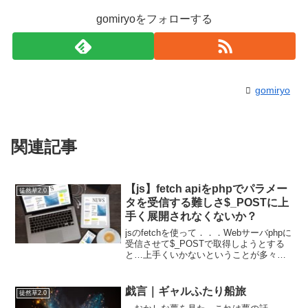
gomiryoをフォローする
gomiryo
関連記事
【js】fetch apiをphpでパラメー
徒然草2.0
タを受信する難しさ$_POSTに上
手く展開されなくないか？
jsのfetchを使って．．．Webサーバphpに
受信させて$_POSTで取得しようとする
と…上手くいかないということが多々あ
る。いまだに一番いい方法というのが分
かっていない。シーン別に使い分けると
いうことができていない。てきとーにや
戯言｜ギャルふたり船旅
徒然草2.0
ってい...