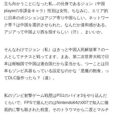
立ち向かうことになった私…の分身であるジョン（中国
playerの非課金キャラ）性別は女性。ちなみに、エリア的
に日本のポジションはアジア寄り中国らしい。ネットワー
ク帯？は中国を選択させられた。なんだか違和感がある。
アジアって中国より西を指すらしい（汗）。まいいか。
そんなわけでジョン（私）はきっと中国人民解放軍？の一
人としてナチスと戦ってます。まあ、第二次世界大戦で日
本は枢軸国で中国は連合国だから妥当かも。つーことは日
本もゾンビ兵器もっている設定なのかな「悪魔の飽食」っ
てDLC版作ったら？（違）。
私のゾンビ射撃ゲーム戦歴はPS1のバイオ3をやり込んだ
くらいで、FPSで遊んだのはNintendo64の007で知人に徹
底的に撃ち殺された程度。そのトラウマから二度とマルチ