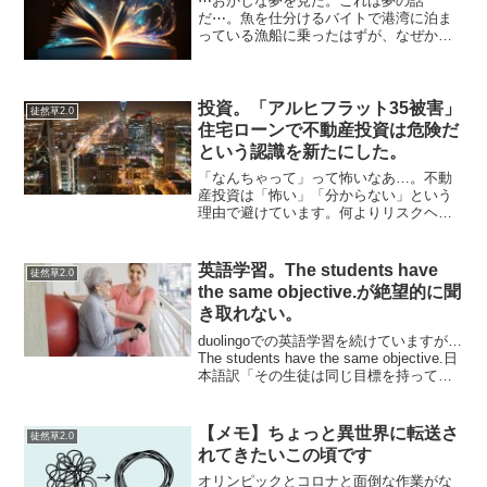
⋯おかしな夢を見た。これは夢の話
だ⋯。魚を仕分けるバイトで港湾に泊ま
っている漁船に乗ったはずが、なぜかそ
のまま沖に出てしまった。魚を仕分ける
仕事は、AIに任せるより人がやったほう
がいいんだな⋯。一緒にいたのは、軽い
ノリの女子高生というかギャ...
投資。「アルヒフラット35被害」
徒然草2.0
住宅ローンで不動産投資は危険だ
という認識を新たにした。
「なんちゃって」って怖いなあ…。不動
産投資は「怖い」「分からない」という
理由で避けています。何よりリスクヘッ
ジがしにくいと思います。証券化された
REITとかは分散させやすくていいと思い
ますが、ただほんまもんの不動産を扱っ
英語学習。The students have
徒然草2.0
ている人からすれば、...
the same objective.が絶望的に聞
き取れない。
duolingoでの英語学習を続けていますが…
The students have the same objective.日
本語訳「その生徒は同じ目標を持ってい
ます」…なんだけど、何度聞いても聞き
取れない。ザステューデンサブ、ザセー
ムジャクテ...
【メモ】ちょっと異世界に転送さ
徒然草2.0
れてきたいこの頃です
オリンピックとコロナと面倒な作業がな