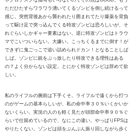
ただひたすらワラワラ湧いてくるゾンビを倒し続けるって
感じ。突然背後あから襲われたり囲まれてたり爆薬を背負
って駆け足で突っ込んでくる特攻ゾンビは恐ろしいが、そ
れぐらいしかギャー要素はない。逆に特攻ゾンビはトラウ
マでこいついらない。大嫌い。こっちくるまでに倒す！が
できずに鬼ごっこで追い詰められドカン！となることしば
しば。ゾンビに銃をぶっ放したり特攻できる理性はある
の？よく分からない設定。とにかく特攻ゾンビは辞めて欲
しい。
私のライフルの腕前は下手くそ。ライフルで遠くから打つ
のがゲームの基本らしいが、私の命中率３０％いくかいか
ないくらい。実況の人のも軽く見たが頭部命中率９０％ぐ
らいで仕留めているので、なにこの違い。やっぱりFPSは
やりたくない。ゾンビは頭をぶんぶん振り回しながら歩く