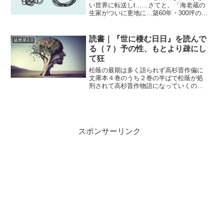
い世界に転送しt……さてと。「海老蔵の
生家がついに更地に…築60年・300坪の市
川邸「家の履歴書」（日刊ゲンダイ
DIGITAL） - Yahoo!ニュース」なにこれ
松竹芸能の奴隷では…アメブロの収益だ
読書｜『世に棲む日日』を読んで
徒然草2.0
けで...
る（７）予の性、もとより疎にし
て狂
松蔭の最期は多く語られず高杉晋作偏に
文庫本４巻のうち２巻の半ばで松蔭が処
刑されて高杉晋作物語になっていくのだ
ろうか。あまり高杉晋作や久坂玄瑞らが
なにをしたのか知らないんだよね、まし
てや伊藤博文とかもあまり吉田松陰や松
下村塾に影響を受けていな...
スポンサーリンク