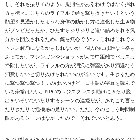
し、それも振り子のように規則性があるわけではなく揺れ
方も様々。こちらのライフルで頭を撃ち抜きたい！という
願望を見透かしたような身体の動かし方に進化した生き物
がゾンビだったか。ひたすらジリジリと追い詰められる気
分から開放されるために銃を無心でうつ…これはこれでス
トレス解消になるかもしれないが、個人的には雑な性格も
あってか、マシンガンやショットがんで中距離でバカスカ
掃除したいが、ライフルの方が潤沢に弾薬があり満遍なく
消費しないと切り抜けられないのが辛いです。生きるため
に撃つ撃つ撃つ！…のはいいけど、日本語の字幕を読んで
いる余裕はない。NPCのレジスタンスを助けにきたり脱
出をいそいでいたりするシーンの連続だが、あちこち言っ
たりきたりで危機感の足りない。ただ、今のところ時間制
限があるシーンはなかったので、それでいいと思う。
あとは特色があるわけでもないゲームを楽しめるか？とい