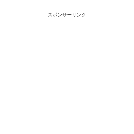
冒険。人間を超越した？不気味な神人か
ら黄金の種を奪い取るも頭...
スポンサーリンク