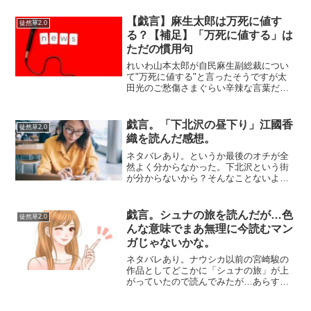
話をしない！と、決めている人や家庭も
多くいるように思います。押し付け合い
【戯言】麻生太郎は万死に値す
徒然草2.0
をして下手をしたら喧嘩にな...
る？【補足】「万死に値する」は
ただの慣用句
れいわ山本太郎が自民麻生副総裁につい
て"万死に値する"と言ったそうですが太
田光のご愁傷さまぐらい辛辣な言葉だな
と直感的に思いましたが「麻生太郎氏“自
分で撒いた種”発言に「人として最低」と
猛批判 | 女性自身」ただもともと人を避
戯言。「下北沢の昼下り」江國香
徒然草2.0
難する言葉なわ...
織を読んだ感想。
ネタバレあり。というか最後のオチが全
然よく分からなかった。下北沢という街
が分からないから？そんなことないよう
な。総合すると、つまりは鳩なのか。
「意志が弱いというより意志が無い」そ
んな男の一人称小説で自分の母と娘のや
戯言。シュナの旅を読んだが…色
徒然草2.0
りとりが続く。不倫に腹を立...
んな意味でまあ無理に今読むマン
ガじゃないかな。
ネタバレあり。ナウシカ以前の宮崎駿の
作品としてどこかに「シュナの旅」が上
がっていたので読んでみたが…あらすじ
通り。貧しい谷の国の王子シュナが国民
が飢えないよう、黄金の種を探し求める