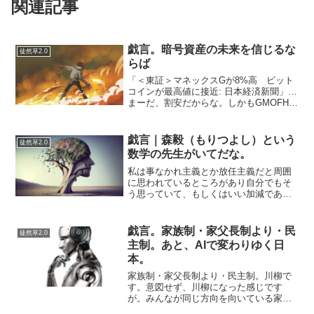
関連記事
戯言。暗号資産の未来を信じるな
徒然草2.0
らば
「＜東証＞マネックスGが8%高 ビット
コインが最高値に接近: 日本経済新聞」…
まーだ、割安だからな。しかもGMOFHも
続伸でPBR3.5ぐらいまでは割安感があり
ます。GMOインターネットが持ち株比率
を下げないといけないがJQSから東証一
戯言｜森毅（もりつよし）という
徒然草2.0
部へ...
数学の先生がいてだな。
私は事なかれ主義とか放任主義だと周囲
に思われているところがあり自分でもそ
う思っていて、もしくはいい加減である
とか変わっているとかその手の評価をさ
れているような気がするのだが⋯そうな
ったのは誰の影響であるか？とふと考え
戯言。家族制・家父長制より・民
徒然草2.0
たところ、影響ってほどで...
主制。あと、AIで変わりゆく日
本。
家族制・家父長制より・民主制。川柳で
す。意図せず、川柳になった感じです
が。みんなが同じ方向を向いている家も
あると思いますが、家族の間でも政治の