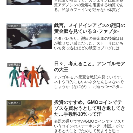
※結論から言うと、カフェインは疲労物
質アデノシンの受容を阻害する物質であ
る。私はカフェインが効かない体質だと
思っています。…というのも、いくら摂
取しても眠気が収まらない時があるから
です。ただ、カフェインについて、勘違
戯言。メイドインアビスの烈日の
徒然草2.0
いしておりました。私のイ...
黄金郷を見ている３-ファプタ-
ネタバレあり。烈日の黄金郷の後編は目
が離せない感じだった。ストーリにいち
いち突っ込むほどの紙面はブログにはな
いというか書ききれないのでキャラ別に
思ったことを書いてみる。ファプ
タ．．．母の仇．．．気持ちははわかっ
日々、考えること。アンゴルモア
徒然草2.0
たというか、アニメ全般とてもお...
の大王
アンゴルモア-元寇合戦記を見ています。
ネトウヨ的にもいいネタなんじゃないで
しょうか（なにが）、元寇っつ〜ネタ
は。対馬に押し寄せる万のモンゴル軍を
絶対不利の中で「一所懸命・一生懸命」
が口癖の主人公の朽井迅三郎の活躍がカ
投資のすすめ。GMOコインでテ
徒然草2.0
ッコいい。…以前、無料マ...
ゾスを買おうとして引き返してき
た…手数料10%って汗
表題の通りですがGMOコインでテゾスと
いうコインのステーキング（利殖）がで
きるとのことでためして見ようと思った