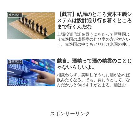
ところ…手数料10%だそうです。厳密に
はスプレッドだから手数料無料と言うの
かもしれませんが…これは高すぎる…引
【戯言】結局のところ資本主義シ
徒然草2.0
き換えしてきました。...
ステムは設計通り行き着くところ
まで行くんだな
上場投資信託を買うにあたって新興国よ
り先進国の成長率の伸び率の方が大きい
し、先進国の中でもとりわけ米国の伸び
率が大きい。そして、NYダウより
S&P500というかNASDAQ100の伸び率が
大きい。短期的には分からないがよりハ
戯言。酒精って酒の精霊のことじ
徒然草2.0
イテクで先に言っ...
ゃないらしいよ。
相変わらず、美味しそうなお酒があれば
飲みたくなる。でも、買おうとして、な
んだかふと伸ばす手がとまる。酒はおも
しろいとは思うが、何だかあとのことを
考えると面倒な気がしてくる。酔いの楽
しみよりも、後の面倒くささのほうが勝
っている気がしてくる。お...
スポンサーリンク