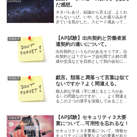
だ感想。
ネタバレあり。結論から言えば…よくわ
からないっぴ。いや、なんか盛り込みす
ぎている気がした。スピード感あって読
みやすいけど。まあ、ハッピーエンドで
終わって、よかったっぴ。しずかちゃん
とまりなちゃんの２人はまあいいとし
【AP試験】出向契約と労働者派
情報処理
て、なんか東兄弟の最後がな...
遣契約の違いについて。
出向契約というものがあるそうです。出
向契約とは？グループ会社間で人材の育
成や交流などを目的として別の会社に働
きに行くことを指します。たまに小さい
会社の集まりではグループ会社から働き
に来ている例を見かけますが「出向契
戯言。頽落と凋落って言葉は似て
情報処理
約」という仕組みを使用して...
ないですか？よく間違える。
個人的な字感（字に感じるところがあ
る）の問題なのですが、、、よく間違え
るこの２つの漢字を深堀してみることに
しました。凋落（チョウラク）について
凋落をなぜかシュウラクと読む癖がつい
ています。正しくはチョウラクと読む。
【AP試験】セキュリティ３大要
情報処理
凋が周や週に似た字であるか...
素について…可用性を忘れるな！
セキュリティ３大要素について。情報セ
キュリティには重要な３つの要素があり