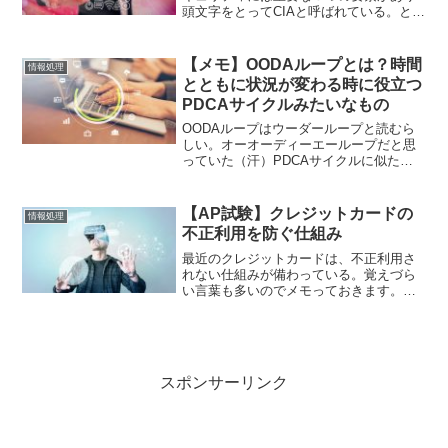
頭文字をとってCIAと呼ばれている。とい
うわけで３つの要素について回答しなさ
い。回答は…Confidentiality…機密性限ら
れた人にのみ情報にアクセスできるよう
【メモ】OODAループとは？時間
情報処理
に...
とともに状況が変わる時に役立つ
PDCAサイクルみたいなもの
OODAループはウーダーループと読むら
しい。オーオーディーエーループだと思
っていた（汗）PDCAサイクルに似た改
善プロセスのことらしいが、刻々と変化
する状況に対応するにはPDCAサイクル
だと成果が上がりにくい…ということで
【AP試験】クレジットカードの
情報処理
発明されたもの。O...
不正利用を防ぐ仕組み
最近のクレジットカードは、不正利用さ
れない仕組みが備わっている。覚えづら
い言葉も多いのでメモっておきます。ク
レジットカード取引はサインよりも「オ
フラインPIN」を利用するほうが安全！ク
レジットカードで取引きをする時の不正
利用対策として、クレ...
スポンサーリンク