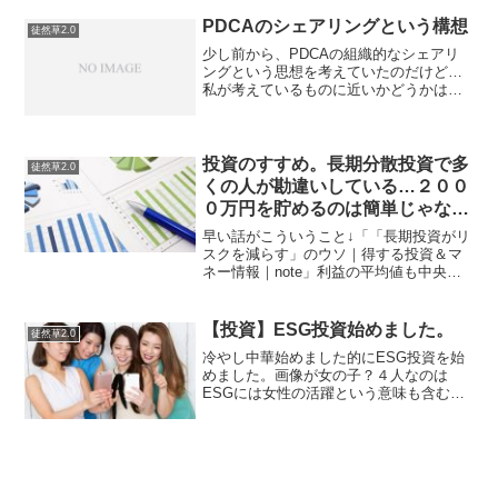
日本人の善悪の基準は３つある。その３
つがどのように作用するか？によってそ
PDCAのシェアリングという構想
徒然草2.0
の日本人の行動が決まる。...
少し前から、PDCAの組織的なシェアリ
ングという思想を考えていたのだけど…
私が考えているものに近いかどうかは別
にして、すでにZuuが実現しようとしてい
た↓あしたのチーム、ZUUと連携し、マネ
ジメントツール「PDCAクラウド」を共
同開発以下は...
投資のすすめ。長期分散投資で多
徒然草2.0
くの人が勘違いしている…２００
０万円を貯めるのは簡単じゃない
かも！
早い話がこういうこと↓「「長期投資がリ
スクを減らす」のウソ｜得する投資＆マ
ネー情報｜note」利益の平均値も中央値
も基本的に下振れする…て理解でいいん
だと思います。テストの平均点があてに
ならない理由と同様で、儲かったパター
【投資】ESG投資始めました。
徒然草2.0
ンの人が大きく平均...
冷やし中華始めました的にESG投資を始
めました。画像が女の子？４人なのは
ESGには女性の活躍という意味も含むか
らです（こじつけ個人的に運用している
GMOFGの配当金2400円もらったので、
NF・日本株ESGリーダーズETF上場を1
口ほど買い...