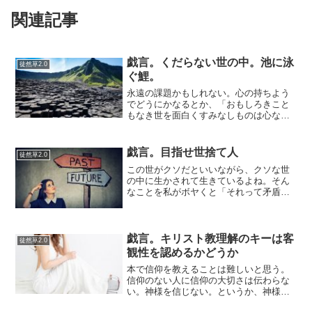
関連記事
戯言。くだらない世の中。池に泳
徒然草2.0
ぐ鯉。
永遠の課題かもしれない。心の持ちよう
でどうにかなるとか、「おもしろきこと
もなき世を面白くすみなしものは心なり
けり」（高杉晋作）みたいな言葉を持ち
出してみても、やはり心が晴れないとな
ると、いよいよ○グルイする。自分勝手さ
戯言。目指せ世捨て人
徒然草2.0
を承知で言えば、自分は...
この世がクソだといいながら、クソな世
の中に生かされて生きているよね。そん
なことを私がボヤくと「それって矛盾し
てませんか？」というような批判をされ
ることがある。例えば、日本経済はクソ
だといったら、けっきょくその日本経済
の中で生きていたらダメな...
戯言。キリスト教理解のキーは客
徒然草2.0
観性を認めるかどうか
本で信仰を教えることは難しいと思う。
信仰のない人に信仰の大切さは伝わらな
い。神様を信じない。というか、神様と
言うからダメなのではないか。例えば、