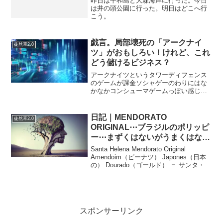
昨日は平和島と大森海岸に行った。今日
は井の頭公園に行った。明日はどこへ行
こう。
戯言。局部壊死の「アークナイ
徒然草2.0
ツ」がおもしろい！けれど、これ
どう儲けるビジネス？
アークナイツというタワーディフェンス
のゲームが課金ソシャゲーのわりにはな
かなかコンシューマゲームっぽい感じに
遊べて（最近そういう言い方をしてアプ
リをインストールしますが…なんか違う
なってすぐ消すことが多いけど、）この
日記｜MENDORATO
徒然草2.0
ゲームは本当よくできてい...
ORIGINAL⋯ブラジルのポリッピ
ー⋯まずくはないがうまくはな
い。
Santa Helena Mendorato Original
Amendoim（ピーナツ） Japones（日本
の） Dourado（ゴールド） ＝ サンタ・ヘ
レナ メンドラート オリジナル アメンド
イン・ジャポネス・ドウラードというブ
ラ...
スポンサーリンク