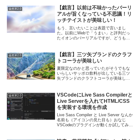
【戯言】以前は不味かったバーリ
徒然草2.0
アルが旨くなっている不思議！リ
ッチテイストが美味しい！
もう、言いたいことは表題で言いまし
た。以前にWebで「うまい」と評判だっ
たイオンのバーリアルですが、どうも自
分に合わなかった…。で、国内製造のマ
ークがついてリニューアルしたのか？リ
ッチテイストっていうのを試しに買って
【戯言】三ツ矢ブランドのクラフ
徒然草2.0
みたが…ふつーに美味い！...
トコーラが美味しい
夏限定なのかと思っていたがそうでもな
いらしいサッポロ飲料が出している三ツ
矢ブランドのクラフトコーラが美味しい
と思います。コーラほど甘すぎず濃すぎ
ず喉を潤す飲みものという意味で非常に
飲みやすい。スパイスが８つはいってい
VSCodeにLive Sass Compilerと
徒然草2.0
るらしく…ほのかにスパイ...
Live Serverを入れてHTML/CSS
を実装する環境を作成
Live Sass Compiler と Live Server なんか
名前も（アイコンの見た目も）おなじ
VSCodeのプラグインが動くか試してみた
件。ふつうに考えて、競合するようなも
のじゃないと思うけど…結論ちょっとつ
まづいたが…問題なく...