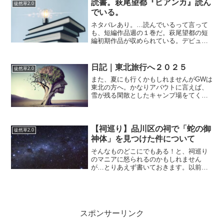
読書。萩尾望都『ビアンカ』読ん
徒然草2.0
でいる。
ネタバレあり。…読んでいるって言って
も、短編作品週の１巻だ。萩尾望都の短
編初期作品が収められている。デビュー
作の『ルルとミミ』『すてきな魔法』…
漫画のテンポは絶妙でうまいが内容は子
ども向けの童話みたいな感じで、このよ
日記｜東北旅行へ２０２５
徒然草2.0
うな話が続くなら読み続け...
また、夏にも行くかもしれませんがGWは
東北の方へ。かなりアバウトに言えば、
雪が残る閑散としたキャンプ場をてくて
く歩いたり、とにかく観光地に訪れるの
は二の次でゆったりしていました。ふと
家に返ってくると日常がふと戻ってき
て、まだ今日も１日家でゆ...
【祠巡り】品川区の祠で「蛇の御
徒然草2.0
神体」を見つけた件について
そんなものどこにでもある！と、祠巡り
のマニアに怒られるのかもしれません
が…とりあえず書いておきます。以前、
神社の御神体にはいろんなものがあると
いう書籍は読んだことがあり、様々なモ
ノがご神体になるのは何となく知ってい
るのですが、本で眺めるより...
スポンサーリンク