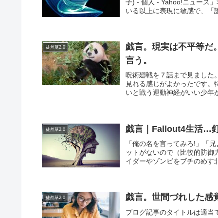
子) - 個人 - Yahoo!
いる以上に表現に敏感で、「誰
戯言。現実は不平等だ
徒然草2.0
言う。
呪術廻戦を７話まで見ました
見れる感じがよかったです。
いと戦う運動神経がいい少年が
戯言｜Fallout4生
徒然草2.0
「俺の名を言ってみろ!」「兄
ットがないので（比較的防御
イダーやゾンビをブチのめす北
戯言。世間づれした感
徒然草2.0
ブログ記事のタイトルは適当