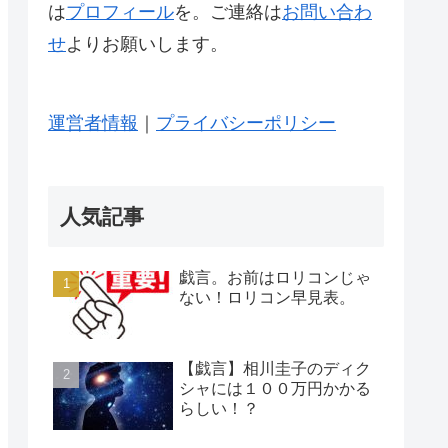
は
プロフィール
を。ご連絡は
お問い合わ
せ
よりお願いします。
運営者情報
｜
プライバシーポリシー
人気記事
戯言。お前はロリコンじゃ
ない！ロリコン早見表。
【戯言】相川圭子のディク
シャには１００万円かかる
らしい！？