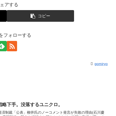
ェアする
コピー
yoをフォローする
gomiryo
戦略下手。没落するユニクロ。
経済制裁「公表」柳井氏のノーコメント発言が失敗の理由(石川慶