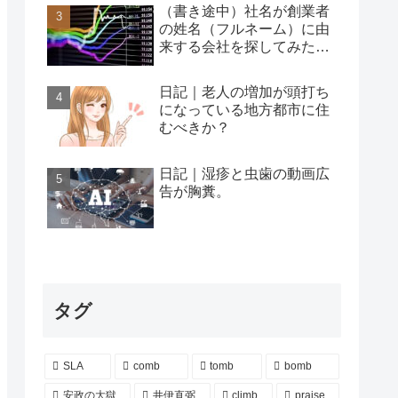
（書き途中）社名が創業者
の姓名（フルネーム）に由
来する会社を探してみた…
日記｜老人の増加が頭打ち
になっている地方都市に住
むべきか？
日記｜湿疹と虫歯の動画広
告が胸糞。
タグ
SLA
comb
tomb
bomb
安政の大獄
井伊直弼
climb
praise