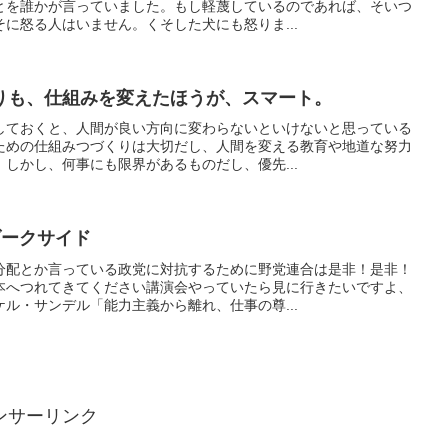
とを誰かが言っていました。もし軽蔑しているのであれば、そいつ
に怒る人はいません。くそした犬にも怒りま...
りも、仕組みを変えたほうが、スマート。
しておくと、人間が良い方向に変わらないといけないと思っている
ための仕組みつづくりは大切だし、人間を変える教育や地道な努力
しかし、何事にも限界があるものだし、優先...
ダークサイド
分配とか言っている政党に対抗するために野党連合は是非！是非！
本へつれてきてください講演会やっていたら見に行きたいですよ、
ル・サンデル「能力主義から離れ、仕事の尊...
ンサーリンク