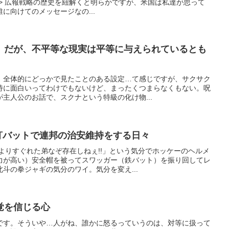
ニュース」> 広報戦略の歴史を紐解くと明らかですが、米国は私達が思って
に向けてのメッセージなの...
。だが、不平等な現実は平等に与えられているとも
。全体的にどっかで見たことのある設定…て感じですが、サクサク
特に面白いってわけでもないけど、まったくつまらなくもない。呪
主人公のお話で、スクナという特級の化け物...
活…釘バットで連邦の治安維持をする日々
よりすぐれた弟なぞ存在しねぇ!!」という気分でホッケーのヘルメ
力が高い）安全帽を被ってスワッガー（鉄バット）を振り回してレ
斗の拳ジャギの気分のワイ。気分を変え...
覚を信じる心
です。そういや…人がね、誰かに怒るっていうのは、対等に扱って