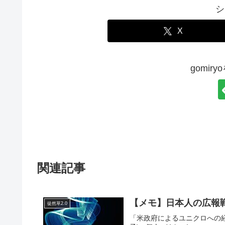
シ
X
gomir
関連記事
【メモ】日本人の広報
徒然草2.0
「米政府によるユニクロへの