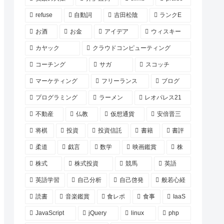
refuse
自動詞
吉田松陰
ランクE
お酒
お金
アイデア
ウィスキー
カヤック
クラウドコンピューティング
コーチング
サガ
スコッチ
マーケティング
フリーランス
ブログ
プログラミング
ラーメン
レオパレス21
不動産
仏教
仮想通貨
安倍晋三
将棋
投資
投資信託
書籍
書評
柔道
戯言
数学
映画鑑賞
株
株式
株式投資
競馬
英語
英語学習
自己分析
自己啓発
般若心経
読書
音楽鑑賞
食レポ
食事
IaaS
JavaScript
jQuery
linux
php