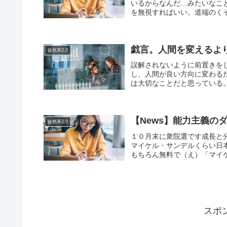
いるからなんだ…みたいなこ
を無視すればいい。道端のくそ
戯言。人間を変えるよ
徒然草2.0
誤解されないように前置きを
し、人間が良い方向に変わる
は大切なことだと思っている。
【News】能力主義の
徒然草2.0
１０月末に衆院選です成長と
マイケル・サンデルくらい日
もちろん無料で（え）「マイケ
スポ