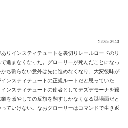
2025.04.13
がありインスティテュートを裏切りレールロードのリ
ろで進まなくなった。グローリーが死んだことになっ
をかち割らない意外は先に進めなくなり、大変後味が
がインスティテュートの正規ルートだと思っていた
）インスティテュートの使者としてデズデモーナを殺
に業を煮やしての反旗を翻すしかなくなる謎場面だと
やっていけない。なおグローリーはコマンドで生き返