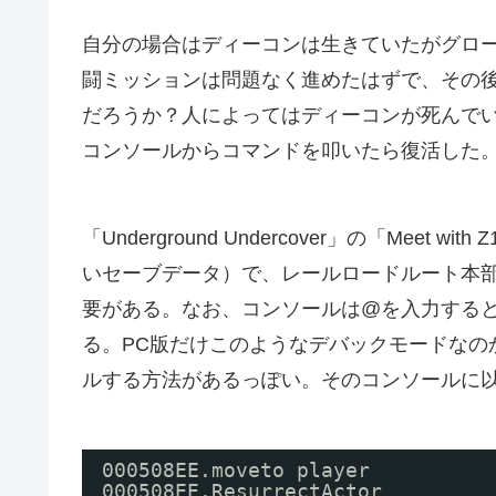
自分の場合はディーコンは生きていたがグロ
闘ミッションは問題なく進めたはずで、その
だろうか？人によってはディーコンが死んで
コンソールからコマンドを叩いたら復活した
「Underground Undercover」の「Meet w
いセーブデータ）で、レールロードルート本
要がある。なお、コンソールは@を入力する
る。PC版だけこのようなデバックモードなの
ルする方法があるっぽい。そのコンソールに
000508EE.moveto player
000508EE.ResurrectActor