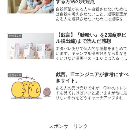
する方法の共通点
自殺願望がある人を自殺させないために
は自殺を考えさせないこと。退職願望が
ある人を退職させないためには退職を考
えさせないこと。離婚願望がある人を離
婚させないためには離婚を考えさせない
こと。一番やってはいけないことは、環
【戯言】『嘘喰い』を23話(廃ビ
徒然草2.0
境を大きく変えることで気...
ル脱出編)まで読んだ感想
ネタバレありで個人的な感想をまとめて
います。ギャンブル漫画好きなら見なき
ゃいけない漫画ベスト１０には入る（た
ぶん）「嘘喰い」。主人公"斑目貘"は賭
郎（かけろう）が見守るギャンブルで負
けなし。なお賭郎とはギャンブルを反故
戯言。ITエンジニアが参考にすべ
徒然草2.0
にされないための暴力装...
きサイト。
ある人の受け売りですが…Qiitaのトレン
ドを見ておけばいいと思いますが他に足
りない部分をどうキャッチアップすれば
いいのか？自分はTwitterでいいと思って
いましたが、ネタツイばかりというか無
駄な広告も多いし、あんまり情報を取得
する場所に...
スポンサーリンク