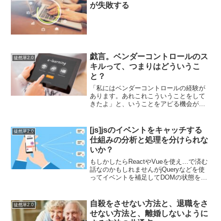
が失敗する
戯言。ベンダーコントロールのス
徒然草2.0
キルって、つまりはどういうこ
と？
「私にはベンダーコントロールの経験が
あります。あれこれこういうことをして
きたよ」と、いうことをアピる機会が何
度かあったが、そもそもこれってスキル
なんだっけ？と内心は思っていたりもす
る。なんだか、決まり文句のように使わ
[js]jsのイベントをキャッチする
徒然草2.0
れていて世の中的に特に人...
仕組みの分析と処理を分けられな
いか？
もしかしたらReactやVueを使え…で済む
話なのかもしれませんがjQueryなどを使
ってイベントを補足してDOMの状態を確
認した上で処理を動かす…みたいなもの
をゴリゴリ描いていて気づいたのです
が…、例えば、画面にリスト項目があっ
自殺をさせない方法と、退職をさ
徒然草2.0
て、そのリ...
せない方法と、離婚しないように