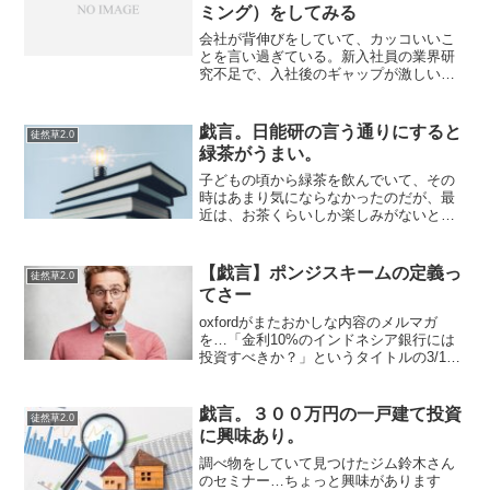
ミング）をしてみる
会社が背伸びをしていて、カッコいいこ
とを言い過ぎている。新入社員の業界研
究不足で、入社後のギャップが激しい。
新入社員の価値観が、会社にミスマッチ
している。新入社員の怠慢。新入社員に
適正がない。そもそも仕事内容にやりが
戯言。日能研の言う通りにすると
徒然草2.0
いを感じられる要素が皆無...
緑茶がうまい。
子どもの頃から緑茶を飲んでいて、その
時はあまり気にならなかったのだが、最
近は、お茶くらいしか楽しみがないと、
少しでも低コストで美味しいお茶が飲み
たいと思うようになる。しかし、茶葉の
質を上げるには（経済的に）限界があり
【戯言】ポンジスキームの定義っ
徒然草2.0
茶器にこだわるフェティシ...
てさー
oxfordがまたおかしな内容のメルマガ
を…「金利10%のインドネシア銀行には
投資すべきか？」というタイトルの3/15
に送られてきたメールなんですが、こん
なことが書かれていました。いや、この
内容だけでは「ポンジスキーム」と言え
戯言。３００万円の一戸建て投資
徒然草2.0
ないかと思いま...
に興味あり。
調べ物をしていて見つけたジム鈴木さん
のセミナー…ちょっと興味があります