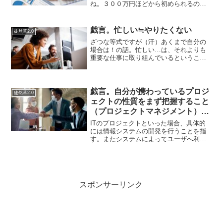
ね。３００万円ほどから初められるので
あれば…その購入した家に住むなり事務
所にしながら横展開をして行けばリスク
も３００万円ってほどにはならないだろ
戯言。忙しい≒やりたくない
徒然草2.0
うし、いい気がします。投資...
ざつな等式ですが（汗）あくまで自分の
場合は！の話。忙しい…は、それよりも
重要な仕事に取り組んでいるということ
ももちろんありますが、それほど切羽詰
まっていなくても自分は「忙しい」と感
じる…あれ、なんで仕事を減らしたはず
なのに忙しいのだ？と思う...
戯言。自分が携わっているプロジ
徒然草2.0
ェクトの性質をまず把握すること
（プロジェクトマネジメント）の
大切さ
ITのプロジェクトといった場合、具体的
には情報システムの開発を行うことを指
す。またシステムによってユーザへ利便
性を提供することをサービス運用と言
う。その運用ができていることをシステ
ム監査と呼ぶ。箇条書きに分解する
と…・プロジェクト…システム...
スポンサーリンク