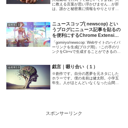
に教える言葉が思い浮かびません…が肝
は、誰かと秘密裏に情報をやりとりする
方法は２パターンあるということではな
いか。１つは、Aさんが公開している鍵
で、Aさんが暗号化したものを、Aさんか
ニュースコップ( newscop) とい
徒然草2.0
らもらった鍵で解除する...
うブログにニュース記事を貼るの
を便利にするChrome Extension
を開発しました
「gomiryo/newscop: Webサイトのハイパ
ーリンクを生成(ブログ用)」↑この手のリ
ンクをCtr+vで生成することができるの
で…閲覧したニュース記事とかをブログ
に貼りやすくなります。URLをリンクに
するプラグインとかありますが、...
戯言｜啜り合い（１）
徒然草2.0
※創作です。自分の悪夢を元ネタにした
ホラーです。僕の名前は健太郎。小学五
年生。人がほとんどいなくなった山間の
集落に母と二人で暮らしている。僕の村
は、近くの村がダムに沈んだ影響で、さ
らに寂れてしまった。家の多くは戦前に
建てられたまま朽ち果て、...
スポンサーリンク