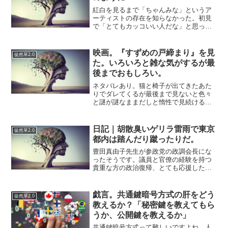
紅白を見るまで「ちゃんみな」というア
ーティストの存在を知らなかった。初見
で「とてもカッコいい人だな」と思っ
た。表現もわかりやすい。ところがSNS
を見ると「悪魔崇拝」だの「不快」だ
の、ずいぶん雑な言葉が多く嫌われてい
映画。『すずめの戸締まり』を見
徒然草2.0
るらしい。なんだか不寛容だ...
た。いろいろと雑な気がするが最
後までおもしろい。
ネタバレあり。猫と椅子が出てきたあた
りでダレてくるが最後まで見ないと色々
と謎が謎なままだしと惰性で見続ける。
このままミミズの暴走と猫を追いかけな
がら全国を旅して温かい人達との人情噺
が展開されるんですか…であるとすると
日記｜胡散臭いゲリラ雷雨で東京
徒然草2.0
かなりダルいしまとまって...
都内は踏んだり蹴ったりだ。
豊田真由子先生が参政党の政調会長にな
ったそうです。議員と官僚の経験を持つ
貴重な方の政治復帰、とても応援したい
気持ちになりました。これで私も参政党
を応援する理由ができたわけですが、正
直「理由は何でもよくて、ただ理由が欲
戯言。共通鍵暗号方式の肝をどう
徒然草2.0
しかっただけなのかもしれ...
教えるか？「秘密鍵を教えてもら
うか、公開鍵を教えるか」
共通鍵暗号方式って難しいですよね。人