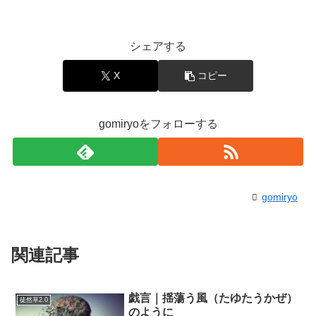
シェアする
X
コピー
gomiryoをフォローする
gomiryo
関連記事
戯言｜揺蕩う風（たゆたうかぜ）
徒然草2.0
のように