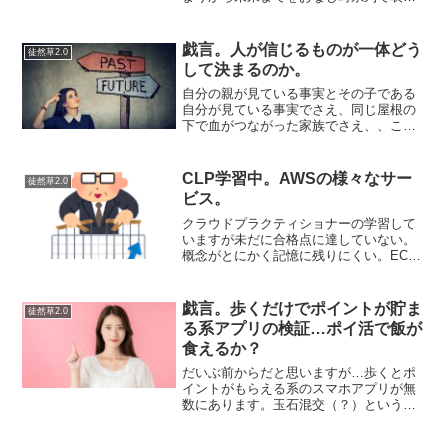
するということをやろうとすると、そん
な都合のいいデータベースの型はないの
で整数もしくは文字列を使用することに
戯言。人が信じるものが一体どう
徒然草2.0
なる。それで、符号付きの...
して決まるのか。
自分の親が見ている事実とその子である
自分が見ている事実でさえ、同じ屋根の
下で血がつながった家族でさえ、、こう
も全く違うものなのか！と驚くに至る時
がいつか誰しもくるものだと思ってい
る。以前から確信していたことに、誰も
CLP学習中。AWSの様々なサー
徒然草2.0
共感が得られぬ乖離があると...
ビス。
クラウドプラクティショナーの学習して
いますが未だに合格点に達していない。
概念がとにかく記憶に残りにくい。ECS
と言えば何か？Dockerのコンテナオーケ
ストレーションサービスのこと。Elastic
Container Serviceの略語。...
戯言。歩くだけでポイントが貯ま
徒然草2.0
る系アプリの検証…ポイ活で飯が
食えるか？
だいぶ前からだと思いますが…歩くとポ
イントがもらえる系のスマホアプリが無
数にあります。玉石混交（？）というか
まっとうなのから怪しいのも含めれば、
軽く１００は越えるようです。運営会社