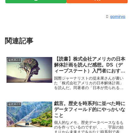
gomiryo
関連記事
【読書】株式会社アメリカの日本
徒然草2.0
解体計画を読んだ感想。DS（デ
ィープステート）入門者におすす
めしたい。
国際ジャーナリストの堤未果さんが書い
た「株式会社アメリカの日本解体計画」
を読んだ。同著者の「日本が売られる」
は新書なのに分厚くて読みにくかったの
で、この本をある人に勧められたときは
正直なところ気が進まなかった。だがこ
戯言。歴史を時系列に並べた時に
徒然草2.0
の株式会社アメリカ…は、...
データフィールド的にやっかいな
こと
個人的なメモ。歴史データベースなるも
のを作っているのですが、、、宇宙の始
まりから未来までをおなじ時系列で表現