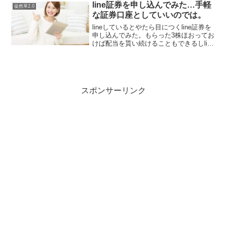
としてもアプリを万歩計にしてしまえ
line証券を申し込んでみた…手軽
徒然草2.0
ば、ユーザ（消費者）は毎日...
な証券口座としていいのでは。
lineしているとやたら目につくline証券を
申し込んでみた。もらった3株ほおってお
けば配当を貰い続けることもできるしline
ポイントも600pもらえるらしい。うちの
人がやっているの見て手軽な証券口座と
してはいいのかも。yahooファイナン...
スポンサーリンク