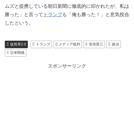
ムズと提携している朝日新聞に徹底的に叩かれたが、私は
勝った」と言って
トランプ
も「俺も勝った！」と意気投合
したという。
徒然草2.0
トランプ
メディア批判
安倍晋三
政治
日米関係
スポンサーリンク