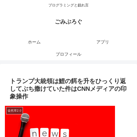
プログラミングと戯れ言
ごみぶろぐ
ホーム
アプリ
プロフィール
トランプ大統領は鯉の餌を升をひっくり返
してぶち撒けていた件はCNNメディアの印
象操作
徒然草2.0