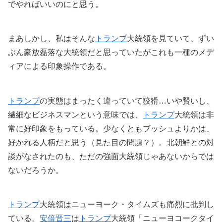
でやればいいのにと思う。
まあしかし、私はそんな
トランプ
大統領を見ていて、ずい
ぶん豪放磊落な大統領だと思っていたがこれも一種のメデ
ィアによる印象操作である。
トランプ
の実態はまったく違っていて狡猾…いや賢いし、
繊細なビジネスマンという意味では、
トランプ
大統領は非
常に好印象をもっている。少なくともブッシュよりかは、
好かれる人柄だと思う（見た目の問題？）。北朝鮮との対
談がなされたのも、ただの強面大統領じゃあないからでは
ないだろうか。
トランプ
大統領はニューヨーク・タイムズも痛烈に批判し
ている。
安倍晋三
は
トランプ
大統領「ニューヨコークタイ