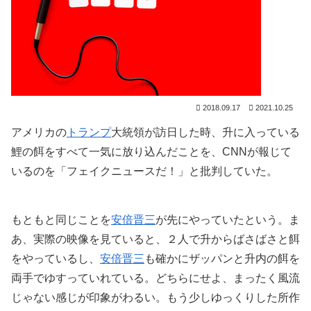
2018.09.17
2021.10.25
アメリカの
トランプ
大統領が訪日した時、升に入っている
鯉の餌をすべて一気に放り込んだことを、CNNが報じて
いるのを「フェイクニュースだ！」と批判していた。
もともと同じことを
安倍晋三
が先にやっていたという。ま
あ、実際の映像を見ていると、２人で升からばさばさと餌
をやっているし、
安倍晋三
も確かにザッパンと升内の餌を
両手でゆすっていれている。どちらにせよ、まったく風流
じゃない感じが印象がわるい。もう少しゆっくりした所作