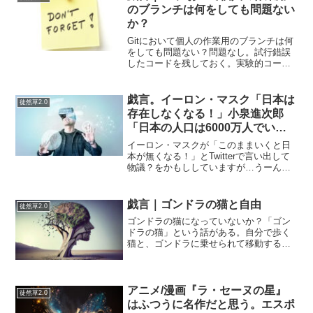
のブランチは何をしても問題ない
か？
Gitにおいて個人の作業用のブランチは何
をしても問題ない？問題なし。試行錯誤
したコードを残しておく。実験的コード
を書く。未完成のやつや壊れているやつ
をコミットする。etc。push --forceとは？
リモートの履歴がローカルの履歴により
戯言。イーロン・マスク「日本は
徒然草2.0
（...
存在しなくなる！」小泉進次郎
「日本の人口は6000万人でい
い！」
イーロン・マスクが「このままいくと日
本が無くなる！」とTwitterで言い出して
物議？をかもししていますが…うーん、
外人に言われないとそんなことも分から
ないのかよ（汗）と思うと同時に、やっ
ぱりイーロン・マスクと（ついでに）ザ
戯言｜ゴンドラの猫と自由
徒然草2.0
ッカーバーグは（...
ゴンドラの猫になっていないか？「ゴン
ドラの猫」という話がある。自分で歩く
猫と、ゴンドラに乗せられて移動する猫
は、同じ景色を見ているようでまったく
違う経験をしているという話だ。ゴンド
ラに乗せられていた猫は、物体の大きさ
や距離感を正確に把握でき...
アニメ/漫画『ラ・セーヌの星』
徒然草2.0
はふつうに名作だと思う。エスポ