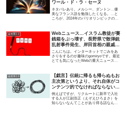
ワール・ド・ラ・セーヌ
ネタバレあり。メルシー、ダントン…優
美なフランス語を勉強したくなる。…と
ころが、2024年のパリオリンピックの開
会式でマリー・アントワネットの生首が
登場、「優美なおフランス」という私た
ちのイメージが壊れてしまった。フラン
Webニュース…イスラム教徒が賽
徒然草2.0
スの歴史の血生臭さと...
銭箱をぶっ壊す、長野県で散弾銃
乱射事件発生、岸田首相の親戚・
官邸で忘年会！アイスを食う！、
こんにちは。インターネットでごみをあ
木村花さんの母・挿しの子を批
さりをするのが趣味のgomiryoです。最近
とても気になったWebの重大ニュースを
判！（他）
お伝えいたします。ガンビア共和国のイ
スラム教徒が神社で賽銭箱をぶっこわ
す！お賽銭とらないの偉いねって思った
【戯言】伝統に帰るも帰らぬもお
徒然草2.0
のわたしだけ。ま...
主次第というより、それ自体がコ
ンテンツ的でなければならないの
では
例えばですが、リクルートに新卒で入社
する人が江副浩正（えぞえひろまさ）を
知らないなんてことがあり得る話なんだ
ろうか？いや…ありえるだろう。昔はや
った本を読む機会など、与えられないの
だから、当然だろう。。。子どもに「お
茶はティーパックでいれて...