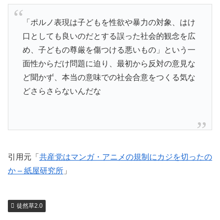
「ポルノ表現は子どもを性欲や暴力の対象、はけ
口としても良いのだとする誤った社会的観念を広
め、子どもの尊厳を傷つける悪いもの」という一
面性からだけ問題に迫り、最初から反対の意見な
ど聞かず、本当の意味での社会合意をつくる気な
どさらさらないんだな
引用元「
共産党はマンガ・アニメの規制にカジを切ったの
か – 紙屋研究所
」
徒然草2.0