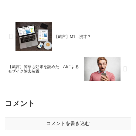
【戯言】M1…漫才？
【戯言】警察も効果を認めた…AIによる
モザイク除去装置
コメント
コメントを書き込む