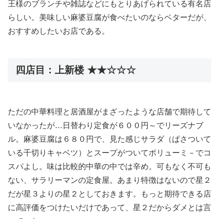
王様のブランチや雑誌などにもとりあげられている有名店
らしい。美味しい麻婆豆腐が食べたいのならベターだが、
おすすめしたいお店である。
四店目：上新楼 ★★☆☆☆
ただの中華料理と居酒屋がまざったような店舗で期待して
いなかったが…日替わり定食が６００円～でリーズナブ
ル。麻婆豆腐は６８０円で、見た感じサラダ（ぱさついて
いる千切りキャベツ）とスープがついてボリューミ－でコ
スパよし。味は比較的中華の中では辛め。可もなく不可も
ない、サラリーマンの定食屋。あまり特徴はないので星２
だが星３よりの星２としておきます。もっと期待できる店
に高評価をつけたいだけであって、星２だからダメとは言