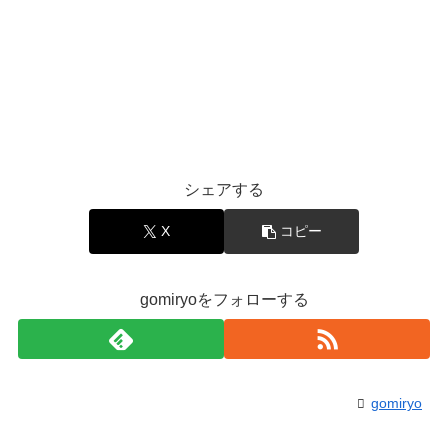
シェアする
X
コピー
gomiryoをフォローする
gomiryo