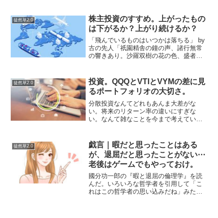
すると損をする」といった話題は、金融
リテラシーに関する議論でよく耳にする
言葉です。正直なところ以前の私は「情
株主投資のすすめ。上がったもの
徒然草2.0
弱向けの金融商品」だと少...
は下がるか？上がり続けるか？
「飛んでいるものはいつかは落ちる」 by
古の先人「祇園精舎の鐘の声、諸行無常
の響きあり。沙羅双樹の花の色、盛者必
衰の理をあらはす。おごれる人も久しか
らず。ただ春の夜の夢のごとし。たけき
者も遂にはほろびぬ、ひとへに風の前の
投資。QQQとVTIとVYMの差に見
徒然草2.0
塵に同じ。」by ...
るポートフォリオの大切さ。
分散投資なんてどれもあんま大差がな
い。将来のリターン率の違いにすぎな
い。なんて雑なことを今まで考えていま
したが…・将来どうなるかなんて分から
ない・資産額の推移（ボラティリティ）
も重要なのは明らかです。結果も途中経
戯言｜暇だと思ったことはある
徒然草2.0
過もそうですが未来の価格は保...
が、退屈だと思ったことがない⋯
老後はゲームでもやっておけ。
國分功一郎の『暇と退屈の倫理学』を読
んだ。いろいろな哲学者を引用して「こ
れはこの哲学者の思い込みだね」みたい
な指摘をされているが、本人も結構な思
い込みであれこれを引用しているところ
があって、一般化できないよねと感じる