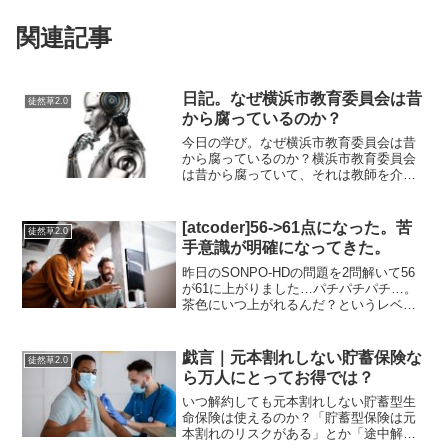
関連記事
日記。なぜ横浜市教育委員会は昔
徒然草2.0
から腐っているのか？
今日の学び。なぜ横浜市教育委員会は昔
から腐っているのか？横浜市教育委員会
は昔から腐っていて、それは教師を介し
て伝わってくるから、おもしろいものだ
と思っていた。具体的に何が腐っている
のか？と聞かれると明確には答えられな
[atcoder]56->61点になった。苦
徒然草2.0
いのだが、とにかく腐って...
手意識が明確になってきた。
昨日のSONPO-HDの問題を2問解いて56
が61に上がりました…パチパチパチ…。
茶色にいつ上がれるんだ？というレベル
です。特に腐る理由もないので開き直っ
て地道に上を見上げて進むよりほかにな
い…。たぶん、自分はこのきみりんちゃ
戯言｜元本割れしない貯蓄保険な
徒然草2.0
ん「算数の教養...
ら万人にとってお得では？
いつ解約しても元本割れしない貯蓄型生
命保険は使えるのか？「貯蓄型保険は元
本割れのリスクがある」とか「途中解約