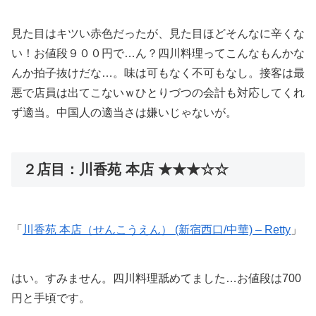
見た目はキツい赤色だったが、見た目ほどそんなに辛くな
い！お値段９００円で…ん？四川料理ってこんなもんかな
んか拍子抜けだな…。味は可もなく不可もなし。接客は最
悪で店員は出てこないｗひとりづつの会計も対応してくれ
ず適当。中国人の適当さは嫌いじゃないが。
２店目：川香苑 本店 ★★★☆☆
「
川香苑 本店（せんこうえん） (新宿西口/中華) – Retty
」
はい。すみません。四川料理舐めてました…お値段は700
円と手頃です。