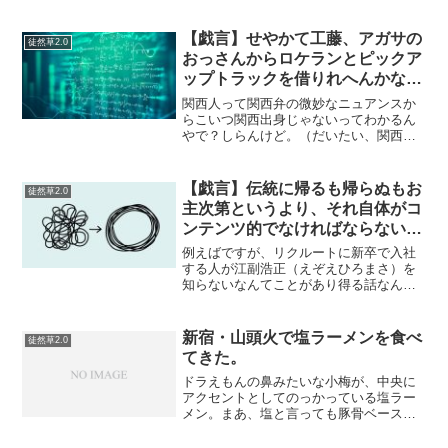
んというかこの本はとても読みづらい
「お金自体には価値がない」「お金で解
決できる問題はない」「退治する悪党は
【戯言】せやかて工藤、アガサの
徒然草2.0
存在しない」「未来...
おっさんからロケランとピックア
ップトラックを借りれへんかな？
迫撃砲でも構わへんで
関西人って関西弁の微妙なニュアンスか
らこいつ関西出身じゃないってわかるん
やで？しらんけど。（だいたい、関西弁
なんて無いんだそうです。しらんけど）
最近、気になったニュースを３本です。
コロナ関連のニュースが多いですね（大
【戯言】伝統に帰るも帰らぬもお
徒然草2.0
嘘）てかコロナに興味がご...
主次第というより、それ自体がコ
ンテンツ的でなければならないの
では
例えばですが、リクルートに新卒で入社
する人が江副浩正（えぞえひろまさ）を
知らないなんてことがあり得る話なんだ
ろうか？いや…ありえるだろう。昔はや
った本を読む機会など、与えられないの
だから、当然だろう。。。子どもに「お
新宿・山頭火で塩ラーメンを食べ
徒然草2.0
茶はティーパックでいれて...
てきた。
ドラえもんの鼻みたいな小梅が、中央に
アクセントとしてのっかっている塩ラー
メン。まあ、塩と言っても豚骨ベースな
ので豚骨なのだが。食べているときは
「あっさり？」と思っていてどうってこ