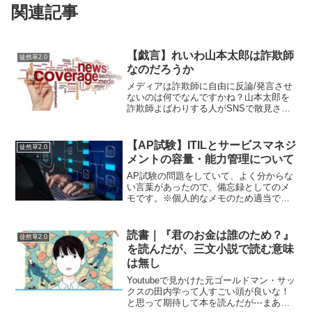
関連記事
【戯言】れいわ山本太郎は詐欺師
徒然草2.0
なのだろうか
メディアは詐欺師に自由に反論/発言させ
ないのは何でなんですかね？山本太郎を
詐欺師よばわりする人がSNSで散見され
るようになった。れいわ新選組の演説を
直で見たことはないのだけど、イマジン
などのリラックスさせるような音楽を流
【AP試験】ITILとサービスマネジ
徒然草2.0
した催眠商法みたいな...
メントの容量・能力管理について
AP試験の問題をしていて、よく分からな
い言葉があったので、備忘録としてのメ
モです。※個人的なメモのため適当で
す。・ITSM(ITサービスマネジメント)と
いう言葉が聞き慣れないが、ようはシス
テムのサービスの運用品質を保つ体系的
読書｜『君のお金は誰のため？』
徒然草2.0
な仕組み。継続的...
を読んだが、三文小説で読む意味
は無し
Youtubeで見かけた元ゴールドマン・サッ
クスの田内学って人すごい頭が良いな！
と思って期待して本を読んだが⋯まあな