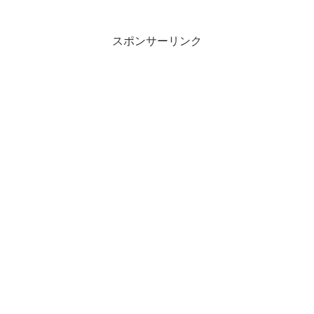
とない感じなのだが、食べ終わった後に
豚骨臭さが胃袋から上がって...
スポンサーリンク