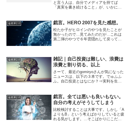
ない
と言う人は、自分でメディアを持てば
「真実を書き続けること」が、いかに難
しいか分かるかもしれない。…まあ、し
かしながら真実というものが何なのかを
問うのは、書き手の哲学であり倫理であ
戯言。HERO 2007を見た感想。
徒然草2.0
る。そういった能力が、優秀...
松たか子がヒロインのやつを見たことが
無かったので…見てみたのだが…これは
第二弾のやつで６年雲隠れして戻ってき
て…松たか子と結ばれるという回の話の
映画で（ドラマが見たかったんだけど）
…それ以前のやつは結局のところAmazon
Primeで見る...
雑記｜自己投資は難しい、浪費は
徒然草2.0
浪費と割り切る、以上
さーて、最近のgomiryoさんが気になった
ニュースは、以下の３本です。でゅふふ
ふ。自己投資とはなにか？⇒実利を生む
行為・自己投資偏…「なんでここ、みん
な勘違いするんだろう？」という話を、
宋世羅さんが動画でしていた。25歳くら
戯言。全ては悪いも良いもない。
徒然草2.0
いで、この点に...
自分の考えがそうしてしまう
比較検討することは大事です。しかし「A
よりもB」という考えばかりしていると疲
れる気がします。…そこばかりにこだわ
っていると、すべてが二項対立の構造を
もっているように思えてしまい、目の前