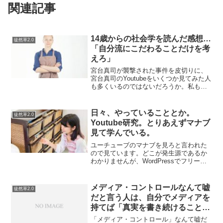
関連記事
14歳からの社会学を読んだ感想…
徒然草2.0
「自分流にこだわることだけを考
えろ」
宮台真司が襲撃された事件を皮切りに、
宮台真司のYoutubeをいくつか見てみた人
も多くいるのではないだろうか。私もそ
のひとりだ。昔にいくつか読んで面白か
ったようなよく分からなかったような。
今読めばまた何か得られるものがあるの
日々、やっていることとか。
徒然草2.0
ではないだろうか...
Youtube研究。とりあえずマナブ
見て学んでいる。
ユーチューブのマナブを見ろと言われた
ので見ています。どこが発生源であるか
わかりませんが、WordPressでフリーラ
ンスをやろうPHP学ぼうという流れを作
ったのはこの人が大きいと思っていま
す。そういう意味では、ユーチューブの
メディア・コントロールなんて嘘
徒然草2.0
インフルエンサー...
だと言う人は、自分でメディアを
持てば「真実を書き続けること」
がいかに難しいか分かるかもしれ
「メディア・コントロール」なんて嘘だ