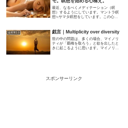
モ。瞑想を始める心構え。
最近、なるべくメディテーション（瞑
想）するようにしています。マントラ瞑
想≒サマタ瞑想をしています。この心の
なかで唱える（別に周囲が気にしなけれ
ば口に出してもいいですが）マントラの
掛け声はなんでもいいのですが、個人的
戯言｜Multiplicity over diversity
徒然草2.0
には「般若心経」「南無妙法...
世の中の問題は、多くの場合、マイノリ
ティが「覇権を取ろう」と欲を出したと
きに起こるように思います。マイノリテ
ィがそのまま静かに存在している限り、
マジョリティにとっては特に問題は起こ
りません。もちろんマジョリティの中に
も不満や葛藤はあるものの...
スポンサーリンク