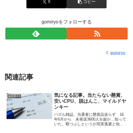
X
コピー
gomiryoをフォローする
gomiryo
関連記事
気になる記事。当たらない懸賞、
徒然草2.0
安いCPU、脱はんこ、マイルドヤ
ンキー
パズル雑誌、当選者に懸賞品送らず 16
年6月から 未発送3600人分超か…知って
いた。暇つぶしというか現実逃避と知能
向上というかボケ防止のためにクロスワ