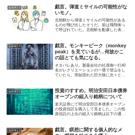
ードでもやろうかなと思うときはあるん
だけどせめて何か欲しいという実益があ
戯言。弾道ミサイルの可能性がな
徒然草2.0
ったほうがいいけ...
いモノ。
北朝鮮から弾道ミサイルの可能性がある
ものが飛び出したそうだ。前は飛翔体っ
て呼ばれていた。北朝鮮を配慮した表現
だったらしいが、飛翔体と聞いて私は勝
手にキラキラと輝く白銀のロケットない
しは円盤状の何か、もしくは、大きな白
戯言。モンキーピーク（monkey
徒然草2.0
鳥のようなもの…を勝手に...
peak）を見ているが…何故かこ
の話とても気になる。
ネタバレあり。製薬会社の社員御一行40
名がレクリエーションの一環で登山をし
ていたら、突如現れた巨大猿に次々とや
られて行くという戦慄のサバイバルホラ
ー漫画。何が面白いか？と聞かれると説
明が難しいし、ストーリーが上手いかと
投資のすすめ。明治安田日本債券
徒然草2.0
いうと正直そうでもなく...
オープンの組入り銘柄について
楽天証券にて明治安田日本債券オープン
の投資信託を購入して見ました。この投
資信託の上位の組入り銘柄は以下の通
り。社債って結構な利息がつくものもあ
るのですね。武田薬品工業や光通信の利
息は1.720%もつきます。企業が倒産しな
戯言。瞑想に関する個人的なメ
徒然草2.0
ければ支払われるもの...