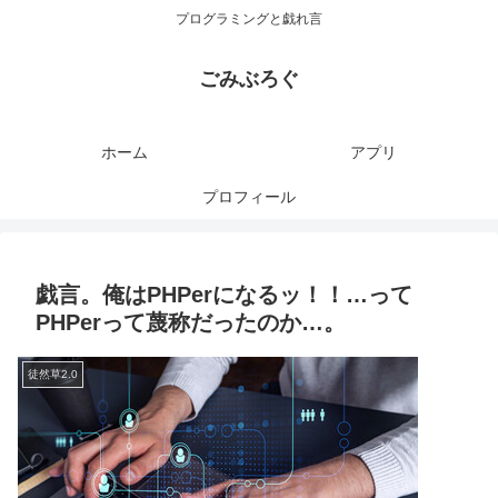
プログラミングと戯れ言
ごみぶろぐ
ホーム
アプリ
プロフィール
戯言。俺はPHPerになるッ！！…って
PHPerって蔑称だったのか…。
徒然草2.0