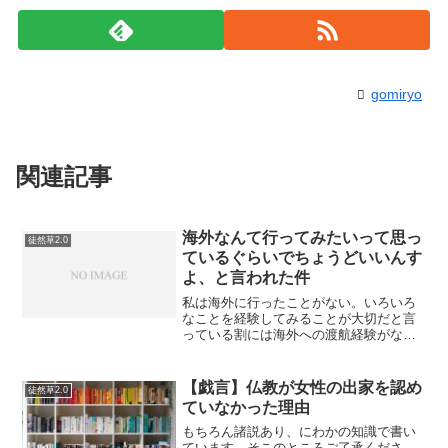
gomiryo
関連記事
海外なんて行ってみたいって思っ
徒然草2.0
ているぐらいでちょうどいいんす
よ、と言われた件
私は海外に行ったことがない。いろいろ
なことを経験してみることが大切だと言
っている割には海外への渡航経験がな
い。だから、いつか行ってみたいと思っ
ている。だったら、行けばいいじゃん
て、海外に行ったことがある人は簡単に
【戯言】仏教が女性の出家を認め
徒然草2.0
言う。だが、いつか行ってみた...
ていなかった理由
もちろん諸説あり、にわかの知識で書い
ています。そこのところご了承くださ