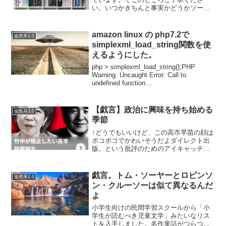
い。いつかきちんと事実かどうかソース
を追って調べたいと思いますが…個人的
になるほど～と思わざるを得なかった、
極めて合理的な理由があります。それ
amazon linux の php7.2で
徒然草2.0
は…布切れ１枚をまとった若い...
simplexml_load_string関数を使
えるようにした。
php > simplexml_load_string();PHP
Warning: Uncaught Error: Call to
undefined function
simplexml_load_string() in php she...
【戯言】政治に興味を持ち始める
徒然草2.0
季節
↑どうでもいいけど、この高市早苗の顔は
ボコボコでかわいそうだよダイレクト出
版。という批評のためのアイキャッチで
す。はい。…結論から言ってしまえば…
政治っていうのは「国家という共同幻想
をぶち壊す正攻法の取り組みなのだ」と
戯言。トム・ソーヤーとロビンソ
徒然草2.0
いうことに今更気付いた...
ン・クルーソーは似て異なるんだ
よ
小学生向けの民間学習スクールから「小
学生が読むべき児童文学」みたいなリス
トを入手しました。名作童話がつらつら