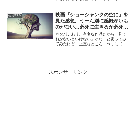
書いてあって、それを見ていて懐かしい
と思ったので、簡単に読めそうな児童向
けの書籍を読んでいるところです。…幼
映画『ショーシャンクの空に』を
徒然草2.0
い頃に本が家に無かったと...
見た感想。うーん別に感慨深いも
のがない…必死に生きるか必死に
死ぬか、いずれにしても友情は必
ネタバレあり。有名な作品だから「見て
要なのかな
おかないといけない」かなーと思ってみ
てみたけど、正直なところ「べつに（そ
れほど、面白くない）」作品でした。ま
あ、可もなく不可もなく見られはしまし
たけど、すごい期待したほどじゃなかっ
たなーっと、いう感じです...
スポンサーリンク