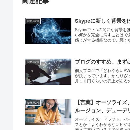
関連記事
Skypeに新しく背景
徒然草2.0
Skypeにいつの間にか背景
い何かを完全に消すことはで
感じがする機能なので、悪くな
ブログのすすめ。まず
徒然草2.0
個人ブログで「どれぐらいP
が決まっています。かなりざっ
月１０円ぐらいの売上があるの
【言葉】オーソライズ
徒然草2.0
ルージョン、デューデ
オーソライズ、ドラフト、バ
スとか！よくわからないビジ
頼って書いているので間違って