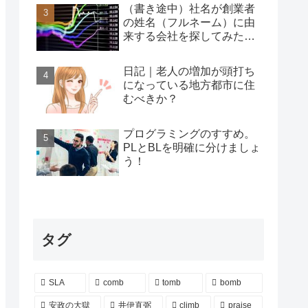
（書き途中）社名が創業者
の姓名（フルネーム）に由
来する会社を探してみた…
日記｜老人の増加が頭打ち
になっている地方都市に住
むべきか？
プログラミングのすすめ。
PLとBLを明確に分けましょ
う！
タグ
SLA
comb
tomb
bomb
安政の大獄
井伊直弼
climb
praise