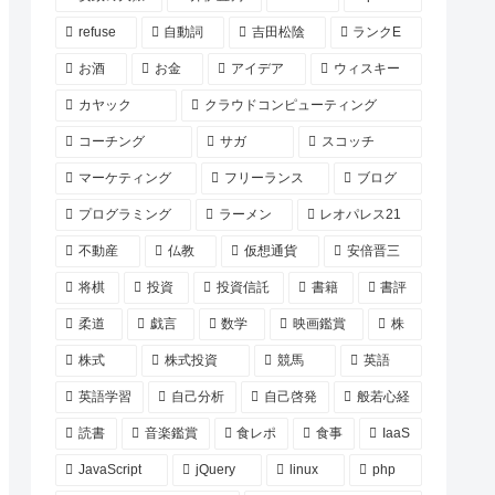
refuse
自動詞
吉田松陰
ランクE
お酒
お金
アイデア
ウィスキー
カヤック
クラウドコンピューティング
コーチング
サガ
スコッチ
マーケティング
フリーランス
ブログ
プログラミング
ラーメン
レオパレス21
不動産
仏教
仮想通貨
安倍晋三
将棋
投資
投資信託
書籍
書評
柔道
戯言
数学
映画鑑賞
株
株式
株式投資
競馬
英語
英語学習
自己分析
自己啓発
般若心経
読書
音楽鑑賞
食レポ
食事
IaaS
JavaScript
jQuery
linux
php