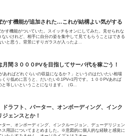
をぼかす機能が追加された…これが結構よい気がする
をぼかす機能がついていた。スイッチをオンにしてみた。見せられな
きないけれど、相手に自分の姿を集中して見てもらうことはできる
いと思う。背景にすりガラスが入ったよ...
は月間３０００PVを目指してサーバ代を稼ごう！
Vがあればどれぐらいの収益になるか？」というのはだいたい相場
くり低めに言うと、だいたい0.1PV=1円です。１００PVあれば
と等しいということになります。（G...
、ドラフト、バーター、オンボーディング、インク
リジェンスとか！
ーター、オンボーディング、インクルージョン、デューデリジェン
ネス用語についてまとめました。※意図的に個人的な経験と感覚に
いたらすみません。オーソライズとは？オー...