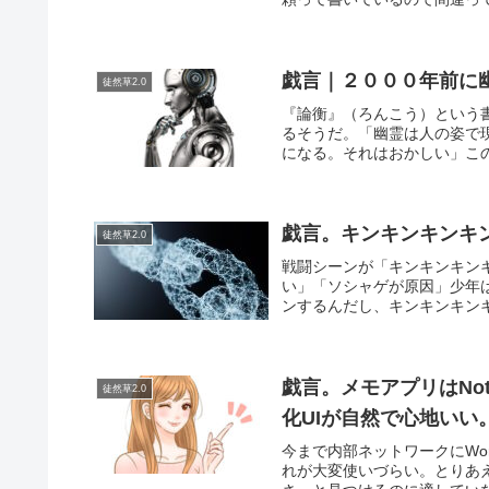
戯言｜２０００年前に
徒然草2.0
『論衡』（ろんこう）という
るそうだ。「幽霊は人の姿で
になる。それはおかしい」この
戯言。キンキンキンキ
徒然草2.0
戦闘シーンが「キンキンキン
い」「ソシャゲが原因」少年
ンするんだし、キンキンキンキ
戯言。メモアプリはNo
徒然草2.0
化UIが自然で心地いい
今まで内部ネットワークにWor
れが大変使いづらい。とりあ