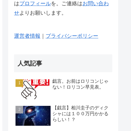
は
プロフィール
を。ご連絡は
お問い合わ
せ
よりお願いします。
運営者情報
｜
プライバシーポリシー
人気記事
戯言。お前はロリコンじゃ
ない！ロリコン早見表。
【戯言】相川圭子のディク
シャには１００万円かかる
らしい！？