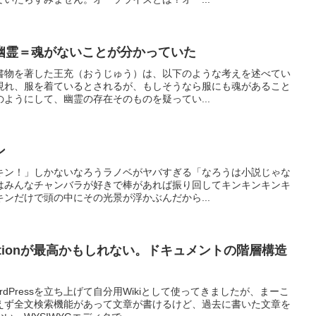
幽霊＝魂がないことが分かっていた
書物を著した王充（おうじゅう）は、以下のような考えを述べてい
現れ、服を着ているとされるが、もしそうなら服にも魂があること
ようにして、幽霊の存在そのものを疑ってい...
ン
キン！」しかないなろうラノベがヤバすぎる「なろうは小説じゃな
はみんなチャンバラが好きで棒があれば振り回してキンキンキンキ
ンだけで頭の中にその光景が浮かぶんだから...
tionが最高かもしれない。ドキュメントの階層構造
。
dPressを立ち上げて自分用Wikiとして使ってきましたが、まーこ
えず全文検索機能があって文章が書けるけど、過去に書いた文章を