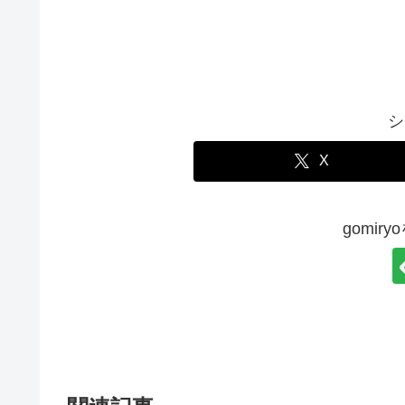
シ
X
gomir