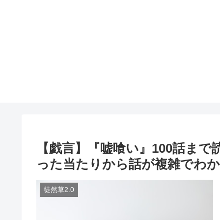
【戯言】『嘘喰い』100話ま
った当たりから話が複雑でわか
徒然草2.0