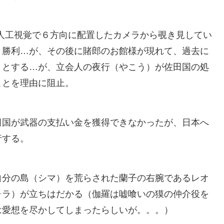
人工視覚で６方向に配置したカメラから覗き見してい
り勝利…が、その後に賭郎のお館様が現れて、過去に
うとする…が、立会人の夜行（やこう）が佐田国の処
ことを理由に阻止。
田国が武器の支払い金を獲得できなかったが、日本へ
行する。
自分の島（シマ）を荒らされた蘭子の右腕であるレオ
ャラ）が立ちはだかる（伽羅は嘘喰いの獏の仲介役を
は愛想を尽かしてしまったらしいが。。。）