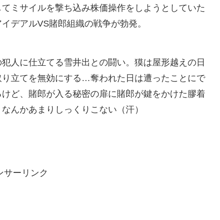
してミサイルを撃ち込み株価操作をしようとしていた
イデアルVS賭郎組織の戦争が勃発。
の犯人に仕立てる雪井出との闘い。獏は屋形越えの日
取り立てを無効にする…奪われた日は遭ったことにで
るけど、賭郎が入る秘密の扉に賭郎が鍵をかけた膠着
？なんかあまりしっくりこない（汗）
ンサーリンク