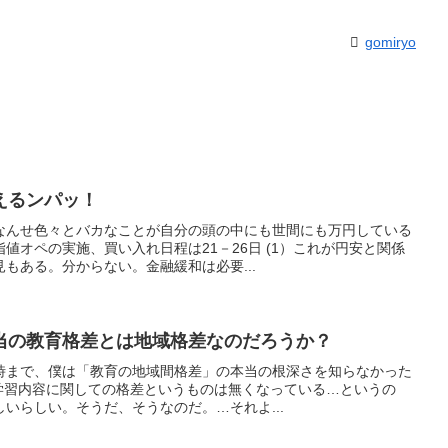
gomiryo
えるンパッ！
なんせ色々とバカなことが自分の頭の中にも世間にも万円している
値オペの実施、買い入れ日程は21－26日 (1）これが円安と関係
もある。分からない。金融緩和は必要...
当の教育格差とは地域格差なのだろうか？
時まで、僕は「教育の地域間格差」の本当の根深さを知らなかった
ら学習内容に関しての格差というものは無くなっている…というの
いらしい。そうだ、そうなのだ。…それよ...