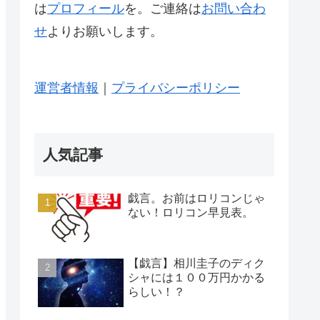
は
プロフィール
を。ご連絡は
お問い合わ
せ
よりお願いします。
運営者情報
｜
プライバシーポリシー
人気記事
戯言。お前はロリコンじゃ
ない！ロリコン早見表。
【戯言】相川圭子のディク
シャには１００万円かかる
らしい！？