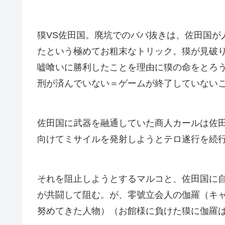
獏VS佐田国。廃坑でのババ抜きは、佐田国が
たという極めてお粗末なトリック。獏が見破
嘘喰いに勝利したことを理由に獏の命をとろ
刑が済んでいない＝ゲームが終了していない
佐田国に武器を融通していた商人カールは佐
向けてミサイルを発射しようとテロ遂行を続
それを阻止しようとするマルコと、佐田国に
が共闘して阻む。が、零號立会人の伽羅（キ
努めてきた人物）（お館様に負けた獏に伽羅