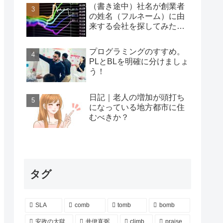
（書き途中）社名が創業者
の姓名（フルネーム）に由
来する会社を探してみた…
プログラミングのすすめ。
PLとBLを明確に分けましょ
う！
日記｜老人の増加が頭打ち
になっている地方都市に住
むべきか？
タグ
SLA
comb
tomb
bomb
安政の大獄
井伊直弼
climb
praise