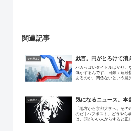
関連記事
戯言。円がとろけて消
徒然草2.0
バカっぽいタイトルばかり。
気がするんです。日銀：連続指
あるのか。関係ないという意見
気になるニュース。本
徒然草2.0
「地方から京都大学へ。その
のだ | ハフポスト」どうや
は、頭がいい人からすると正し