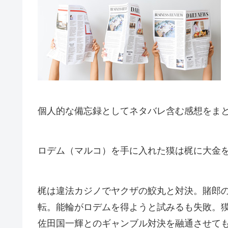
個人的な備忘録としてネタバレ含む感想をま
ロデム（マルコ）を手に入れた獏は梶に大金
梶は違法カジノでヤクザの鮫丸と対決。賭郎
転。能輪がロデムを得ようと試みるも失敗。
佐田国一輝とのギャンブル対決を融通させて