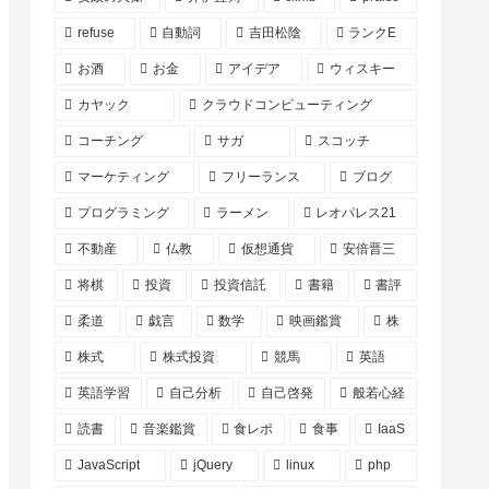
refuse
自動詞
吉田松陰
ランクE
お酒
お金
アイデア
ウィスキー
カヤック
クラウドコンピューティング
コーチング
サガ
スコッチ
マーケティング
フリーランス
ブログ
プログラミング
ラーメン
レオパレス21
不動産
仏教
仮想通貨
安倍晋三
将棋
投資
投資信託
書籍
書評
柔道
戯言
数学
映画鑑賞
株
株式
株式投資
競馬
英語
英語学習
自己分析
自己啓発
般若心経
読書
音楽鑑賞
食レポ
食事
IaaS
JavaScript
jQuery
linux
php