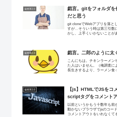
戯言。gitをフォルダ
徒然草2.0
だと思う
git cloneでWebアプ
すが…そういう時は第三引数に.
かし、上手くいかないことがあ
戯言。二郎のように太
徒然草2.0
こんにちは。チキンラーメン
た人はいません。（俺調査によ
長生きするより、ラーメン食っ
【js】HTMLでJS
徒然草2.0
scriptタグをコメン
以前というかもう十数年も前か
動かないブラウザでjsのコー
コメントアウトをいれなくても