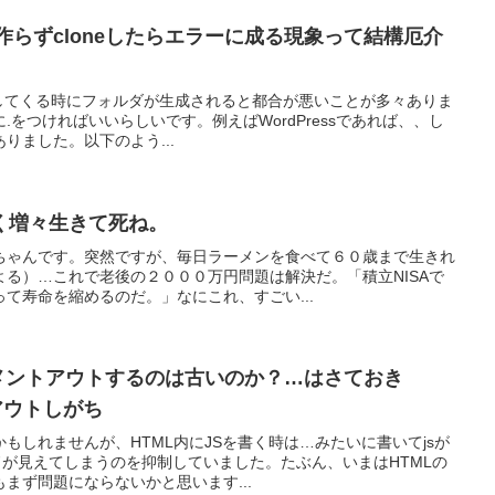
を作らずcloneしたらエラーに成る現象って結構厄介
リを落としてくる時にフォルダが生成されると都合が悪いことが多々ありま
をつければいいらしいです。例えばWordPressであれば、、し
りました。以下のよう...
く増々生きて死ね。
ちゃんです。突然ですが、毎日ラーメンを食べて６０歳まで生きれ
る）…これで老後の２０００万円問題は解決だ。「積立NISAで
て寿命を縮めるのだ。」なにこれ、すごい...
をコメントアウトするのは古いのか？…はさておき
トアウトしがち
もしれませんが、HTML内にJSを書く時は…みたいに書いてjsが
ドが見えてしまうのを抑制していました。たぶん、いまはHTMLの
まず問題にならないかと思います...