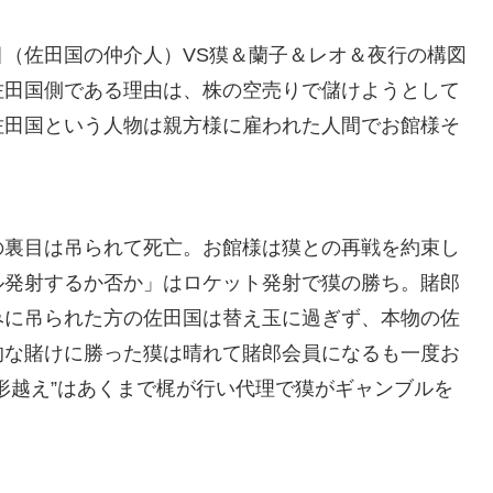
（佐田国の仲介人）VS獏＆蘭子＆レオ＆夜行の構図
佐田国側である理由は、株の空売りで儲けようとして
佐田国という人物は親方様に雇われた人間でお館様そ
。
の裏目は吊られて死亡。お館様は獏との再戦を約束し
ル発射するか否か」はロケット発射で獏の勝ち。賭郎
みに吊られた方の佐田国は替え玉に過ぎず、本物の佐
的な賭けに勝った獏は晴れて賭郎会員になるも一度お
形越え”はあくまで梶が行い代理で獏がギャンブルを