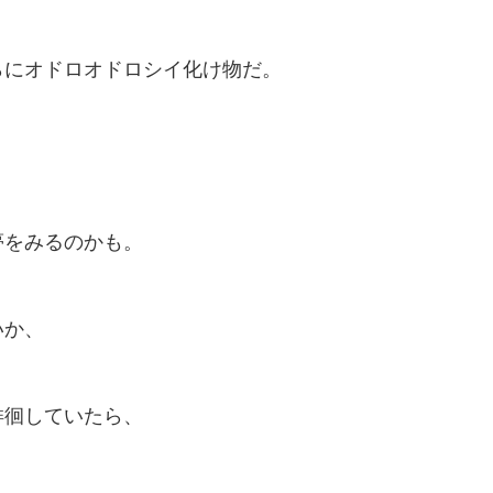
らにオドロオドロシイ化け物だ。
、
夢をみるのかも。
いか、
徘徊していたら、