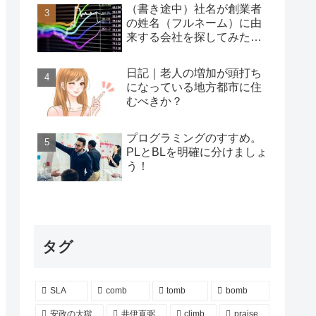
（書き途中）社名が創業者
の姓名（フルネーム）に由
来する会社を探してみた…
日記｜老人の増加が頭打ち
になっている地方都市に住
むべきか？
プログラミングのすすめ。
PLとBLを明確に分けましょ
う！
タグ
SLA
comb
tomb
bomb
安政の大獄
井伊直弼
climb
praise