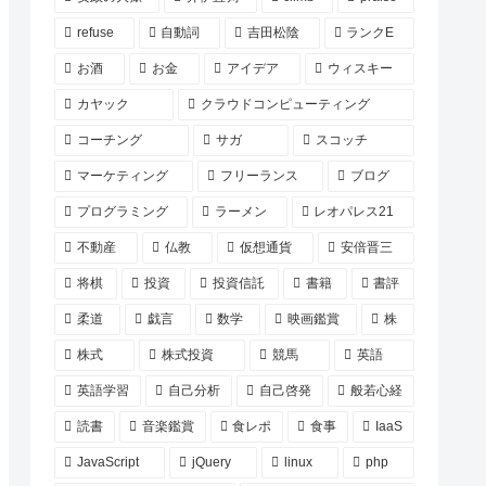
refuse
自動詞
吉田松陰
ランクE
お酒
お金
アイデア
ウィスキー
カヤック
クラウドコンピューティング
コーチング
サガ
スコッチ
マーケティング
フリーランス
ブログ
プログラミング
ラーメン
レオパレス21
不動産
仏教
仮想通貨
安倍晋三
将棋
投資
投資信託
書籍
書評
柔道
戯言
数学
映画鑑賞
株
株式
株式投資
競馬
英語
英語学習
自己分析
自己啓発
般若心経
読書
音楽鑑賞
食レポ
食事
IaaS
JavaScript
jQuery
linux
php