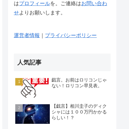
は
プロフィール
を。ご連絡は
お問い合わ
せ
よりお願いします。
運営者情報
｜
プライバシーポリシー
人気記事
戯言。お前はロリコンじゃ
ない！ロリコン早見表。
【戯言】相川圭子のディク
シャには１００万円かかる
らしい！？