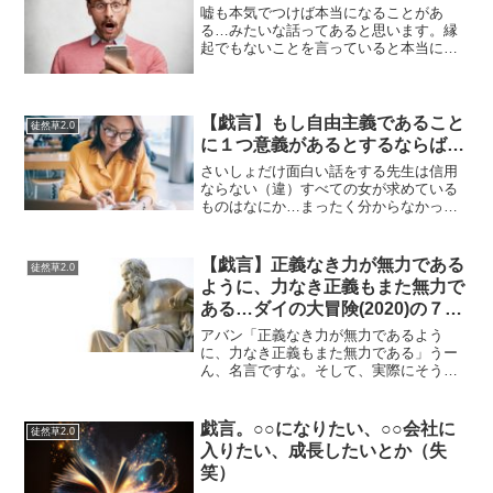
嘘も本気でつけば本当になることがあ
る…みたいな話ってあると思います。縁
起でもないことを言っていると本当にな
ることもあるし、夢を語っていると本当
になることもある。中学生になって、部
活動をするにせよ「柔道部」には入らな
いと思っていたところ、気が...
【戯言】もし自由主義であること
徒然草2.0
に１つ意義があるとするならば…
さいしょだけ面白い話をする先生は信用
ならない（違）すべての女が求めている
ものはなにか…まったく分からなかった
が、言われて「なるほどー」となる話だ
った。「高校の世界史講義録「ガウェイ
ンの結婚」で扱われた問い「すべての女
【戯言】正義なき力が無力である
徒然草2.0
が求めているのはなにか」...
ように、力なき正義もまた無力で
ある…ダイの大冒険(2020)の７話
まで見た感想
アバン「正義なき力が無力であるよう
に、力なき正義もまた無力である」うー
ん、名言ですな。そして、実際にそうだ
し。正しいことをやるにしても力がい
る…なにをやるにしても無力だ。なんか
どっかで聞いたことが有る言葉というか
戯言。○○になりたい、○○会社に
徒然草2.0
たまにいい言葉と思うのだが…...
入りたい、成長したいとか（失
笑）