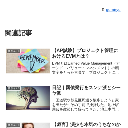
gomiryo
関連記事
【AP試験】プロジェクト管理に
徒然草2.0
おけるEVMとは？
EVMとはEarned Value Management（ア
ーンド・バリュー・マネジメント）の頭
文字をとった言葉で、プロジェクトにお
ける作業をお金の価値に換算して、コス
ト（費用）とスケジュール（期間）でパ
フォーマンスを測定する管理方法のこ
日記｜国債発行をスンナ派とシー
徒然草2.0
と...
ヤ派
・国道駅や鶴見区周辺を散歩しようと家
を出たが⋯その手前で挫折した。池上駅
周辺を散策して帰ってきた。池上本門寺
周辺は一度歩いたことがあるのと坂道登
りたくないので住宅地をくるくる回って
いた。数年前に駅前にアトレが入った。
【戯言】演技も本気のうちなのか
徒然草2.0
４Fはスタバと図書館が併...