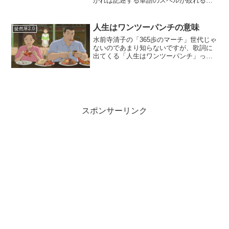
かれば記述する単語のスペルが絞れると
いうこと…だし。・「It is exactly ten
thirty right now.」ちょうど10時半です。
thirty......
人生はワンツーパンチの意味
徒然草2.0
水前寺清子の「365歩のマーチ」世代じゃ
ないのであまり知らないですが、歌詞に
出てくる「人生はワンツーパンチ」って
何だろう？と思うわけでググるわけです
が、やっぱりあまりよくわかりません。
１歩、２歩、と歩みを止めるなとか、単
純に掛け声という気も...
スポンサーリンク