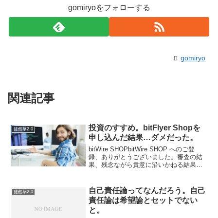
gomiryoをフォローする
gomiryo
関連記事
投資のすすめ。bitFlyer Shopを
徒然草2.0
申し込んだ結果…ダメだった。
bitWire SHOPbitWire SHOP へのご登
録、ありがとうございました。審査の結
果、残念ながら貴意に沿いかねる結果と
なりました。 せっかくのご登録に対して
このような形のご返答となり誠に遺憾で
はございますが何卒ご了承いただけま
自己責任論ってなんだろう。自己
徒然草2.0
す...
責任論は希望論とセットでない
と。