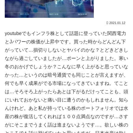
2021.01.12
youtubeでもインフラ株として話題に登っていた関西電力
とJパワーの株価が上昇中です。買った時からどんどん下
がっていて…損切りしないとヤバイのかな？とどきどきし
ながら過ごしていましたが…ポーンと上がりました。寒い
冬のおかげでしょうか？こんなに早く上がると思っていな
かった…というのは暗号通貨でも同じことが言えますが、
何でも早く成果がでる市場になってきていますね。てこと
は…そろそろ上がったらあとは下がるだけってことも、頭
にいれておかないと痛い目に遭うのかもしれません。知ら
んけれど。あと私が持っている株のポートフォリオでは水
産の株が復活してくれれば１００点満点なのですが…さす
がにそこまでうまく話は進まないようです…。欲しい株の