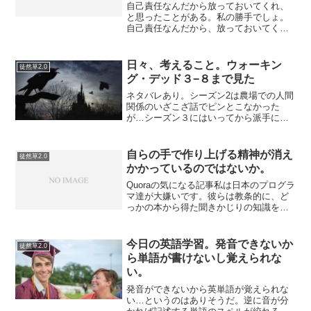
自己責任なんだから放っておいてくれ、
と思ったことがある。私の勝手でしょ。
自己責任なんだから、放っておいてくれ
と言ったことがある。でもこれは、私達
は自己責任で行動しているんだ、と言っ
ているわけではない。自己責任なんだか
日々、考えること。ウォーキン
徒然草2.0
ら放っておけ、というのと...
グ・デッド３−８まで見た
ネタバレあり。シーズン2は農場での人間
関係のいざこざ話でピンとこなかった
が…シーズン３にはいってから派手にド
ンパチやるようになって、少しずつおも
しろくなってきた。刑務所を拠点にする
リックと、独裁的な街を作った総督との
自らの手で作り上げる精神が消え
徒然草2.0
対決話が軸だと思われる。...
かかっているのではないか。
Quoraの気になる記事私は日本のプログラ
マ達が大嫌いです。彼らは教条的に、ど
っかの本から得た聞きかじりの知識を振
り回し、自分の時間を全て新しい技術を
習うことばかりに費やして、自分の作品
を作りません。これをどう思いますか？
今日の英語学習。発音できないか
徒然草2.0
メールでたまにQu...
ら単語が書けないし覚えられな
い。
発音ができないから英単語が覚えられな
い…というのはありそうだ。逆に音が分