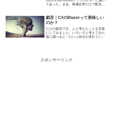
2022/1/18のoxfordクラブのレターに書い
てあった。まあ、株価比率だけで配当額
を見れば、たしかにそうなると言えばそ
うですが…言っていることは分かるんで
すが、そんな単純じゃないんだけど
戯言｜C#のBlazorって美味しい
徒然草2.0
（汗）ふつーに...
のか？
ただの戯言です。ふと考えたことを言葉
にしてみました。いろいろと考えてみた
後に調べると⋯だいぶ自分が遅れている
ことに気づいて補足をしました。Blazor
はなぜ流行らないのかASP.NET Core
Blazor（エーエスピードットネット・コ
ア...
スポンサーリンク