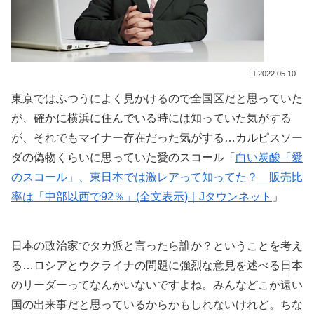
2022.05.10
東京ではふつうによく見かけるので全国区だと思っていた
が、確かに横浜に住んでいる時には知っていた気がする
が、それでもマイナー存在だった気がする…カルピスソー
ダの偽物くらいに思っていた愛のスコール「
白い炭酸「愛
のスコール」、東日本では激レアって知ってた？ 販売比
率は「中部以西で92％」(全文表示)｜Jタウンネット
」
日本の政治家でタカ派と言ったら誰か？ということを考え
る…ロシアとウクライナの問題に強烈な意見を述べる日本
のリーダーってなんかいないですよね。みんなどこか遠い
国の出来事だと思っているからかもしれないけれど。ちな