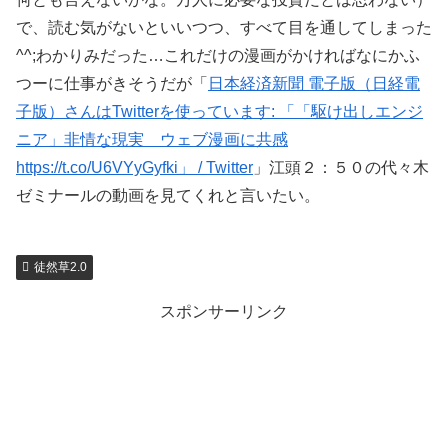
で、読む気がないといいつつ、すべて目を通してしまった
^^;わかりみだった…これだけの漫画がかければなにかふ
つーに仕事がきそうだが「
日本経済新聞 電子版（日経電
子版）さんはTwitterを使っています: 「「駆け出しエンジ
ニア」非情な現実 ウェブ漫画に共感
https://t.co/U6VYyGyfki」 / Twitter
」江頭２：５０の代々木
ゼミナールの動画を見てくれと言いたい。
徒然草2.0
スポンサーリンク