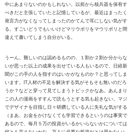
中にあまりないのかもしれない。以前から核兵器を保有す
べきだと主張していたと記憶しているが、最近はまったく
発言力がなくなってしまったのかてんで耳にしない気がす
る。すごいどうでもいいけどマリウポリをマウリポリと間
違えて書いてしまう自分がいる。
うーん。難しいのは認めるものの、１割か２割か分からな
いが思った以上の成果を出せている人もいるので、日経新
聞がこの手の人を指すのはいかがなものか？と思ってしま
います。IT人材の不足を解決する気がそもそも無いのだろ
うか？などと穿って見てしまうトピックかなあ。あんまり
この人の漫画をすすんで読もうとする気も起きない。マジ
でデザイナを目指し日々研鑽している人に失礼な気がする
（まあ、お金をかけなくても学習できるというのは事実で
あるので、毎月５万の投資がいるかいらないかについては
何とも言えないかな。万人に必要な投資だとは思わない）