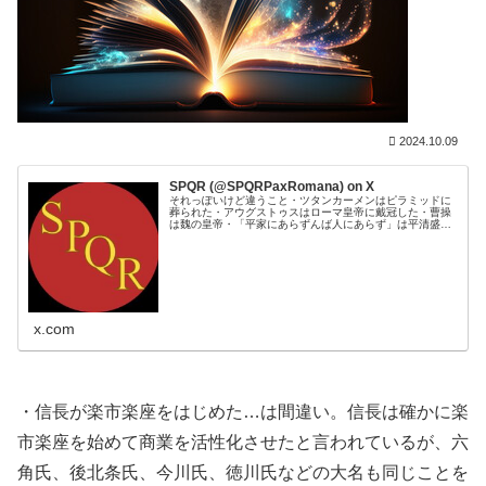
2024.10.09
SPQR (@SPQRPaxRomana) on X
それっぽいけど違うこと・ツタンカーメンはピラミッドに
葬られた・アウグストゥスはローマ皇帝に戴冠した・曹操
は魏の皇帝・「平家にあらずんば人にあらず」は平清盛の
名言・楽市楽座は信長が始めた・マリアテレジアは神聖ロ
ーマ女帝・ベルリンの壁は東西ドイ...
x.com
・信長が楽市楽座をはじめた…は間違い。信長は確かに楽
市楽座を始めて商業を活性化させたと言われているが、六
角氏、後北条氏、今川氏、徳川氏などの大名も同じことを