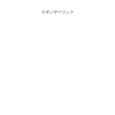
の利息を支払えよ！」以外の何ものでも
ありません。ようは、アメと...
スポンサーリンク