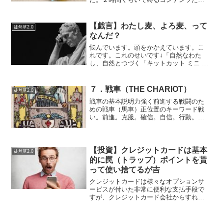
うと思ったら、なんと出口で時計を見た
ら１時間で終わってしまいました（汗）
まあでも、ふだんとれないような面白い
【戯言】わたし麦、よろ麦、って
徒然草2.0
写真が撮れたし、写真を撮影...
なんだ？
悩んでいます。頭をかかえています。こ
れです。これのせいです↓「自然なわた
し、自然とつづく「キットカット ミニ 全
粒粉ビスケット in」 | KITKAT(キットカ
ット)」キットカットに描いているフレー
ズがよくわかりません。NagaBa Yu...
７．戦車（THE CHARIOT）
徒然草2.0
戦車の基本説明力強く前進する戦闘のた
めの戦車（馬車）正位置のキーワード戦
い。前進。克服。確信。自信。行動。勢
いがある。成功。情熱。リーダーシッ
プ。加速する。勢いがある。決断力。突
破力。しぶとく生き残る。独立する。開
拓する。優勢である。勝利す...
【投資】クレジットカードは基本
徒然草2.0
的に罠（トラップ）ポイントを貰
って使い捨てるが吉
クレジットカードは様々なオプションサ
ービスが付いた非常に便利な支払手段で
すが、クレジットカード会社からすれ
ば、「ポイントをつけたり前払いするな
どのサービスする代わりに、 分割払い