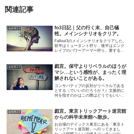
関連記事
fo3日記｜父の行く末、自己犠
徒然草2.0
牲。メインシナリオをクリア。
Fallout3のメインシナリオをクリアした。
前半はミュータント狩り、後半はエンク
レイブのパワーアーマー狩り。要する
に“人殺し作業”の繰り返し。最後は水の浄
化装置で選択肢を迫られるんだが、バグ
に泣かされた。一回目、制御室の扉が開
戯言。保守よりリベラルのほうが
徒然草2.0
かず詰み。B...
マシ…という感性が、まったく理
解されないことがある。
コンサバティブの反対がリベラルである
とする（でいいのだろうか？）文脈的に
何を指すのかはこの際はどうでもいいの
で、具体的に何のことを指すのかには触
れないけれど、あらゆるリベラルが保守
の敵だと見做されることがある。あれっ
戯言。東京トリックアート迷宮館
徒然草2.0
て一体どういう了見なんだ...
からの科学未来館へ散歩。
お台場のデイックス東京にある「東京ト
リックアート迷宮館」へ行ってきまし
た。２時間ぐらいで終るコンテンツだろ