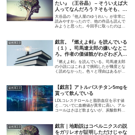
墓場で源頼朝と北条政子...
たい』（王谷晶） – そういえば大
人ってなんだろう？そもそも、大
人がフィクションだろう？？-
大谷晶の『他人屋のゆうれい』が非常に
読みやすかったので、他の作品も読んで
みようと思った。今回手に取ったのは、
40歳を過ぎた等身大の大谷晶によるエッ
セイ集。自分も40になって「ああ、そう
なんだよな」と共感できることが多く、
戯言。『燃えよ剣』を読んでいる
徒然草2.0
みんなだいたい同じこ...
（１）。司馬遼太郎の嫌いなとこ
ろ。作者の価値観がわざわざ入る
ところ。
『燃えよ剣』を読んでいる。司馬遼太郎
の小説にはこれまで挑戦したが幾度とな
く読めなかった。色々と理由はあるが、
作者の考えがストレートに書かれている
から嫌いなのだ。例えばこれ↓今夜は、府
中の六社明神の祭礼であった。俗に、く
【戯言】アトルバスチタン5mgを
徒然草2.0
らやみ祭といわれる。歳...
貰って飲んでいる
LDLコレステロールと脂肪血症を示す値
と…ついでに血糖値が異常に高い。アル
コールはさほど飲まないが、炭酸飲料と
和菓子とカップ焼きそばを最近よく食べ
ている気がする（と言っても毎日これら
を食べているわけではないですよ）。逆
戯言｜地動説はコペルニクスの説
徒然草2.0
に全く食べないのはよく...
をガリレオが証明しただけじゃな