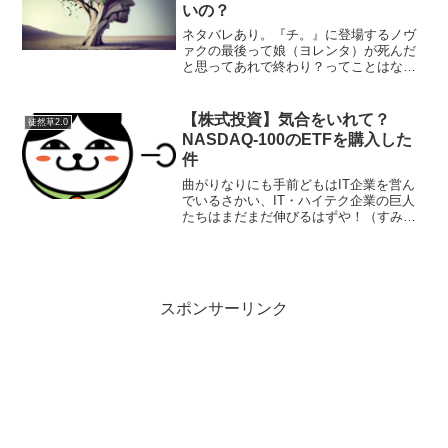
いの？
ネタバレあり。『チ。』に登場するノヴ
ァクの最後って娘（ヨレンタ）が死んだ
と思ってあれで終わり？ってことはない
よね。話が１０年後に飛んで⋯別の⋯放
浪の民の女の子（ドゥラカ）が主人公に
なってしまった。未来に飛ばされるの
【株式投資】気合をいれて？
徒然草2.0
ね。異端解放戦線体調シュミ...
NASDAQ-100のETFを購入した
件
曲がりなりにも手前どもはIT企業を営ん
でいるさかい、IT・ハイテク企業の巨人
たちはまだまだ伸びるはずや！（すみま
せん、何弁か知りませんが商人ぽく言っ
てみました）ということで巨人の肩に乗
ってというか…他力本願じゃーないです
が「NEXT FUN...
スポンサーリンク