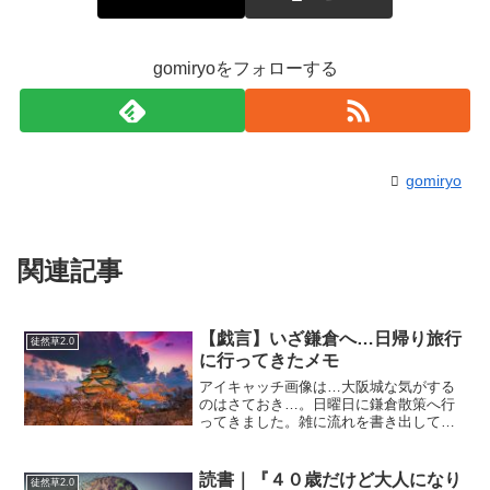
gomiryoをフォローする
gomiryo
関連記事
【戯言】いざ鎌倉へ…日帰り旅行
徒然草2.0
に行ってきたメモ
アイキャッチ画像は…大阪城な気がする
のはさておき…。日曜日に鎌倉散策へ行
ってきました。雑に流れを書き出してお
くと…１．11時ぐらいに鎌倉駅に到着。
２．小野通りのフクロウカフェで一服。
３．鶴岡八幡神社に参拝。４．寿福寺の
読書｜『４０歳だけど大人になり
徒然草2.0