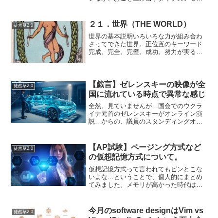
トの下げ率を見てみよう。期間も値もチ
ャートからざっくり読み取っただけだ
が⋯新興国株式インデックスで14%、米
２１．世界（THE WORLD）
徒然草2.0
国リートインデッ...
世界の基本説明いろいろな力が組み合わ
さってできた世界。正位置のキーワード
完成。完全。完璧。成功。努力が実る。
調和。充足。理想郷。達成。幸福。喜
び。新たなステージ。最高地点に到達す
る。永遠不滅。完全攻略。完全制覇。優
勝。攻略。結婚。満足。世界...
【戯言】ゼレンスキーの映像が全
徒然草2.0
国に流れている時点で異常な感じ
全然、見ていませんが…国会でのウクラ
イナ元首のゼレンスキーがオンライン演
説…からの、議員のスタンディングオベ
ーションとか、茶番もいいところではな
いでしょうか。こういった計画された一
方的な情報を全チャンネルを流すこと自
【AP試験】ページング方式など
徒然草2.0
体が「異様」なんですけど...
の仮想記憶方式について。
仮想記憶方式って言われてもピンとこな
いよな…ということで、個人的にまとめ
てみました。メモリが高かった時代はよ
くスラッシングが発生して「処理が遅
い」ってことを体験できましたが、32GB
のDDR5が1万円を切る時代(2022年現在）
今月のsoftware designはVim vs
徒然草2.0
になり、メモ...