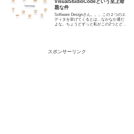
VisualStudioCodeという至上命
題な件
Software Designさん。。。この２つのエ
ディタを挙げてくるとは…なかなか通だ
よな。ちょうどずっと私がこの2つとどう
付き合っていくか？ということを、日々
悶々と考えているわけで…VSCodeにVim
プラグイン入れると中々つかえるかも...
スポンサーリンク