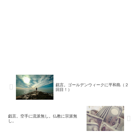
戯言。ゴールデンウィークに平和島（２
回目！）
戯言。空手に流派無し。仏教に宗派無
し。