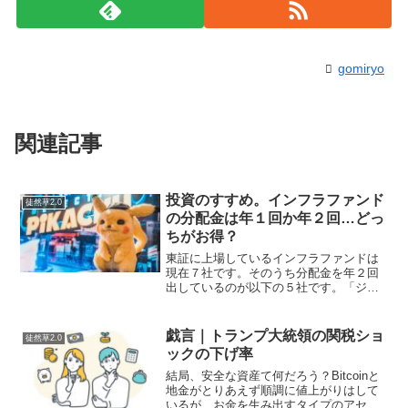
gomiryo
関連記事
投資のすすめ。インフラファンド
徒然草2.0
の分配金は年１回か年２回…どっ
ちがお得？
東証に上場しているインフラファンドは
現在７社です。そのうち分配金を年２回
出しているのが以下の５社です。「ジャ
パン・インフラファンド投資法人」「東
京インフラ・エネルギー投資法人」「カ
ナディアン・ソーラー・インフラ投資法
戯言｜トランプ大統領の関税ショ
徒然草2.0
人」「日本再生可能...
ックの下げ率
結局、安全な資産て何だろう？Bitcoinと
地金がとりあえず順調に値上がりはして
いるが、お金を生み出すタイプのアセッ