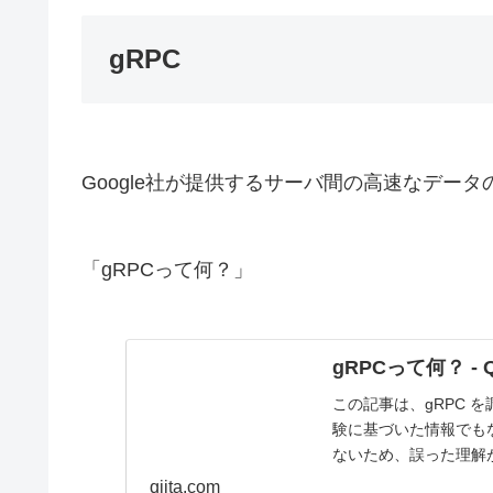
gRPC
Google社が提供するサーバ間の高速なデー
「gRPCって何？」
gRPCって何？ - Qi
この記事は、gRPC 
験に基づいた情報でも
ないため、誤った理解
ミや編集リクエストは..
qiita.com