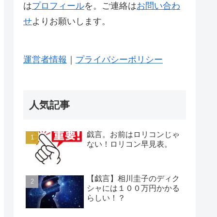
は
プロフィール
を。ご連絡は
お問い合わ
せ
よりお願いします。
運営者情報
｜
プライバシーポリシー
人気記事
戯言。お前はロリコンじゃ
ない！ロリコン早見表。
【戯言】相川圭子のディク
シャには１００万円かかる
らしい！？