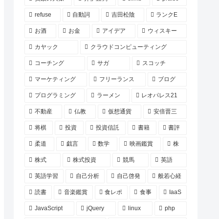
refuse
自動詞
吉田松陰
ランクE
お酒
お金
アイデア
ウィスキー
カヤック
クラウドコンピューティング
コーチング
サガ
スコッチ
マーケティング
フリーランス
ブログ
プログラミング
ラーメン
レオパレス21
不動産
仏教
仮想通貨
安倍晋三
将棋
投資
投資信託
書籍
書評
柔道
戯言
数学
映画鑑賞
株
株式
株式投資
競馬
英語
英語学習
自己分析
自己啓発
般若心経
読書
音楽鑑賞
食レポ
食事
IaaS
JavaScript
jQuery
linux
php