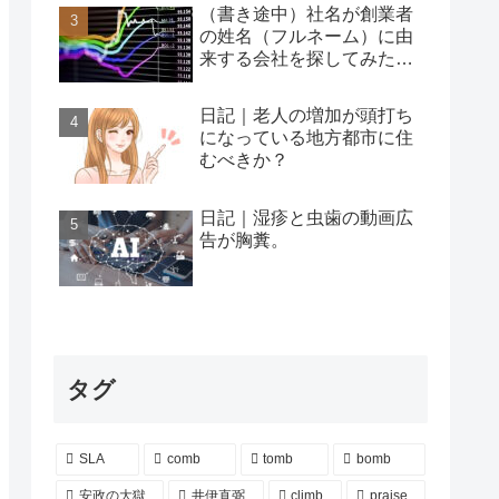
（書き途中）社名が創業者
の姓名（フルネーム）に由
来する会社を探してみた…
日記｜老人の増加が頭打ち
になっている地方都市に住
むべきか？
日記｜湿疹と虫歯の動画広
告が胸糞。
タグ
SLA
comb
tomb
bomb
安政の大獄
井伊直弼
climb
praise