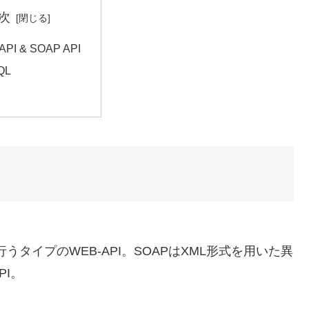
次
API & SOAP API
QL
うタイプのWEB-API。SOAPはXML形式を用いた異
I。