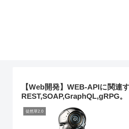
【Web開発】WEB-APIに関連
REST,SOAP,GraphQL,gRPG。
徒然草2.0