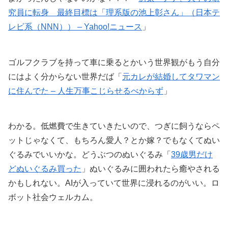
究員に転身 最終目標は「理系版の池上彰さん」（日本テ
レビ系（NNN）） – Yahoo!ニュース
」
ゴルフクラブを持って車に乗るとかいう世界観がもう自分
にはよく分からない世界だば「
元カレが結婚してタワマン
に住んでた – 人生万事こじらせるべからず
」
わかる。低燃費で生きていきたいので、つぎに飼うならペ
ットじゃなくて、もちろん愛人？とか嫁？でもなくてぬい
ぐるみでいいかな。どうぶつのぬいぐるみ「
39歳男だけ
どぬいぐるみ買った
」ぬいぐるみに囲われたら癒やされる
かもしれない。AIが入っていて世界に浸れるのがいい。ロ
ボット社会ウェルカム。