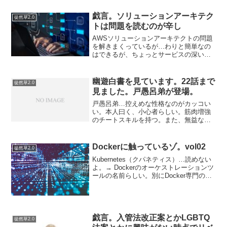
が、自分は意味が欲しい。商売はクライ
アントの問題を解決するこ...
戯言。ソリューションアーキテク
徒然草2.0
トは問題を読むのが辛し
AWSソリューションアーキテクトの問題
を解きまくっているが…わりと簡単なの
はできるが、ちょっとサービスの深いと
ころにふれられると、ぜーんぜんわから
ない。という状態で右往左往している。
なかなか効率よく学習できている気がし
幽遊白書を見ています。22話まで
徒然草2.0
ない。問題を解きまくれ...
見ました。戸愚呂弟が登場。
戸愚呂弟…控えめな性格なのがカッコい
い。本人曰く、小心者らしい。筋肉増強
のチートスキルを持つ。また、無益な殺
傷は好まないとのこと。乱童や朱雀とい
う強敵を退けてきた浦飯幽助だったが…
性格の良い点もふくめて格上感があるキ
Dockerに触っているゾ。vol02
徒然草2.0
ャラだな。幽遊白書と言え...
Kubernetes（クパネティス）…読めない
よ。→ Dockerのオーケストレーションツ
ールの名前らしい。別にDocker専門の道
具ではないっぽいですが、開発・リリー
スのサイクルを安定させるために必要な
各種ツール Dockerfile.....
戯言。入管法改正案とかLGBTQ
徒然草2.0