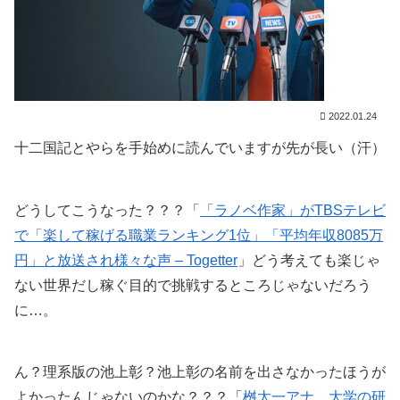
2022.01.24
十二国記とやらを手始めに読んでいますが先が長い（汗）
どうしてこうなった？？？「
「ラノベ作家」がTBSテレビ
で「楽して稼げる職業ランキング1位」「平均年収8085万
円」と放送され様々な声 – Togetter
」どう考えても楽じゃ
ない世界だし稼ぐ目的で挑戦するところじゃないだろう
に…。
ん？理系版の池上彰？池上彰の名前を出さなかったほうが
よかったんじゃないのかな？？？「
桝太一アナ、大学の研