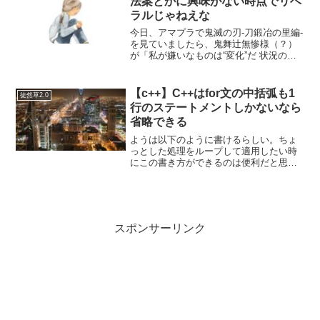
法案とかに興味がない時点でリベ
ラルじゃねえな
今日、アマプラで鬼滅の刃-刀鍛冶の里編-
を見ていましたら、鬼舞辻無惨様（？）
が「私が嫌いなものは“変化”だ 状況の変
化肉体の変化感情の変化 凡ゆる変化は殆
どの場合“劣化”だ 衰えなのだ 私が好きな
ものは“不変” 完璧な状態で永遠に変わら
【c++】C++はfor文の中括弧も1
徒然草2.0
ない...
行のステートメントしかないなら
省略できる
ようは以下のように書けるらしい。ちょ
っとした処理をループして適用したい時
にこの書き方ができるのは便利だと思
う。javaScriptだとfor文でこのようなこと
はできない。ただeach文やmapメソッド
などで1行にはできる。phpだと省略で
き...
スポンサーリンク