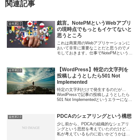
関連記事
戯言。NotePMというWebアプリ
徒然草2.0
の現時点でもっともイケてないと
思うところ
これは商業用のWebアプリケーションに
おいて非常に重要なことだと思うのでメ
モしておきます。仕事でNotePMという
Wikiツールを使っていたのですが、ある
ことをきっかけにユーザとして「これは
使えない」という結論に至りました。そ
【WordPress】特定の文字列を
徒然草2.0
れは、「書いた...
投稿しようとしたら501 Not
Implemented
特定の文字列だけで発生するのだが…
WordPressで記事の投稿しようとしたら
501 Not Implementedというエラーになっ
た。また、アクセスしようとしたページ
は表示できませんでした。このエラー
は、実装されていないメソッドでのア
PDCAのシェアリングという構想
徒然草2.0
ク...
少し前から、PDCAの組織的なシェアリ
ングという思想を考えていたのだけど…
私が考えているものに近いかどうかは別
にして、すでにZuuが実現しようとしてい