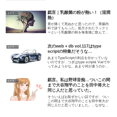
た↓あしたのチーム、ZUUと連携し、マネ
ジメントツール「PDCAクラウド」を共
同開発以下は...
戯言｜乳酸菌の粉が熱い！（湿潤
徒然草2.0
熱）
胃が痛くて死ぬかと思ったので、胃腸内
科で診てもらった。処方されたラックミ
ーという乳酸菌の粉を毎食後に飲んでい
るのだが、口に入れた瞬間に「熱っ！」
って思って、明らかに熱を発している。
これについて調べてみたが⋯粉が水分を
次のweb + db vol.117はtype
徒然草2.0
含むと熱が実際に出るとい...
scriptの特集だそうな…
あまりTypeScriptの利点を分かっていな
いのですが…つぎはtype script& Vueでや
ってみようかな。あまり何が違うのか分
かっていないけどモダンなjsというのを
体験してみたい。WEB+DB PRESS
Vol.117 価格：1...
戯言。私は野球音痴…ついこの間
徒然草2.0
まで大谷翔平のことを田中将大と
同じ人だと思っていた。
そういえばお恥ずかしい話ですが、つい
この間まで大谷翔平のことを田中将大が
同じ人だと思っていました。…なぜな
ら、時系列で言えば、田中将大（たなか
まさひろ）って人が里田まいってタレン