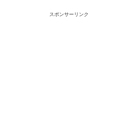
トと結婚して話題になっていたじゃあな
いですか。だから、まず先に...
スポンサーリンク