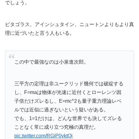
でしょう。
ピタゴラス、アインシュタイン、ニュートンよりもより真
理に近づいたと言う人もいる。
この中で最強なのは小泉進次郎。
三平方の定理は非ユークリッド幾何では破綻する
し、F=maは物体が光速に近付くとローレンツ因
子倍だけズレるし、E=mc^2も量子重力理論レベ
ルでは近似に過ぎないという疑いがある。
でも、1=1だけは、どんな世界でも決してズレる
ことなく常に成り立つ究極の真理だ。
pic.twitter.com/RGiP0yktQi