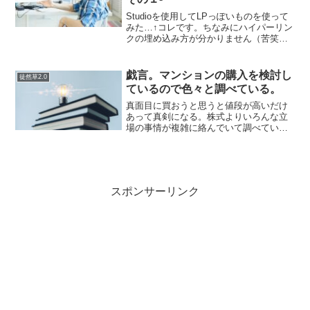
Studioを使用してLPっぽいものを使って
みた…↑コレです。ちなみにハイパーリン
クの埋め込み方が分かりません（苦笑）
StudioはHTML/CSSの理解がないと使え
ない！ツールではあるが、どうやら
HTML/CSSコードが内部的にどうなっ
戯言。マンションの購入を検討し
徒然草2.0
て...
ているので色々と調べている。
真面目に買おうと思うと値段が高いだけ
あって真剣になる。株式よりいろんな立
場の事情が複雑に絡んでいて調べている
だけでも時間を忘れて楽しめる。楽しん
でいるだけではなんの成果も得られない
が…。・一概にどれがダメでどれがイイ
は人それぞれって結論にな...
スポンサーリンク