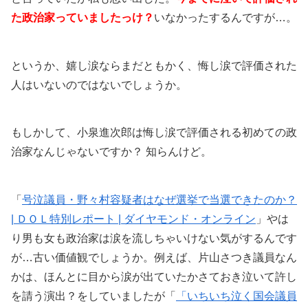
た政治家っていましたっけ？
いなかったするんですが…。
というか、嬉し涙ならまだともかく、悔し涙で評価された
人はいないのではないでしょうか。
もしかして、小泉進次郎は悔し涙で評価される初めての政
治家なんじゃないですか？ 知らんけど。
「
号泣議員・野々村容疑者はなぜ選挙で当選できたのか？
| ＤＯＬ特別レポート | ダイヤモンド・オンライン
」やは
り男も女も政治家は涙を流しちゃいけない気がするんです
が…古い価値観でしょうか。例えば、片山さつき議員なん
かは、ほんとに目から涙が出ていたかさておき泣いて許し
を請う演出？をしていましたが「
「いちいち泣く国会議員