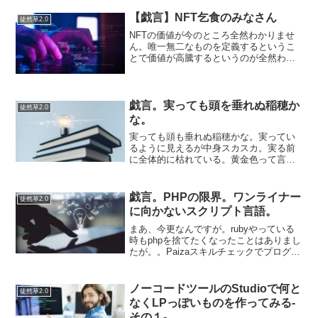
できる。 Ctrlを押しながらレイヤーをク
リックすると選択範囲が作成される。
【戯言】NFT乞食のみなさん
徒然草2.0
Vanishi...
NFTの価値が今のところ全然わかりませ
ん。唯一無二なものを定義するというこ
とで価値が高騰するというのが全然わか
らない。コモディティの管理IDに使う
（スマートコントラクト？）みたいなこ
となら分かるけど、それ以上それ以外の
ものでもないでしょう…...
戯言。実っても頭を垂れぬ稲穂か
徒然草2.0
な。
実っても頭も垂れぬ稲穂かな。実ってい
るように見えるが中身スカスカ。実る前
に全体的に枯れている。黄金色って言う
けれど、あれはただ枯れているだけ。科
学の祭典（名前忘れた）でもらった稲を
バケツで育てています。穂っぽいものが
戯言。PHPの限界。ワンライナー
徒然草2.0
出てくるまではなんとか育...
に向かないスクリプト言語。
まあ、今更なんですが。rubyやっている
時もphpを捨てたくなったことはありまし
たが。。Paizaスキルチェックでプログラ
ミングの問題を解いていた。で、ある配
列の最大値を取得するプログラムをPHP
で書いてみた。ちなみにmax()を使うとス
ノーコードツールのStudioで何と
徒然草2.0
マ...
なくLPっぽいものを作ってみる-
その１-