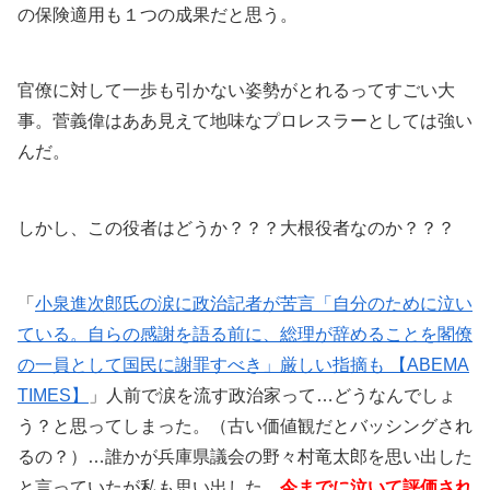
の保険適用も１つの成果だと思う。
官僚に対して一歩も引かない姿勢がとれるってすごい大
事。菅義偉はああ見えて地味なプロレスラーとしては強い
んだ。
しかし、この役者はどうか？？？大根役者なのか？？？
「
小泉進次郎氏の涙に政治記者が苦言「自分のために泣い
ている。自らの感謝を語る前に、総理が辞めることを閣僚
の一員として国民に謝罪すべき」厳しい指摘も 【ABEMA
TIMES】
」人前で涙を流す政治家って…どうなんでしょ
う？と思ってしまった。（古い価値観だとバッシングされ
るの？）…誰かが兵庫県議会の野々村竜太郎を思い出した
と言っていたが私も思い出した。
今までに泣いて評価され