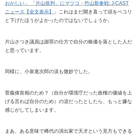
おかしい」 「片山批判」にマツコ・竹山新参戦: J-CAST
ニュース【全文表示】
」これはまだ開き直って頭をペコリ
と下げたほうがよかったのではないでしょうか。
片山さつき議員は謝罪の仕方で自分の株価を落とした人だ
と思っています。
同様に、小泉進次郎の涙も微妙でした。
菅義偉首相のため？（自分が環境庁だった政権の価値を上
げる言わば自分のため）の涙だったとしたら、もっと嫌な
感じがしてしまいます。
まあ、ある意味で稀代の演出家で天才という見方もできる