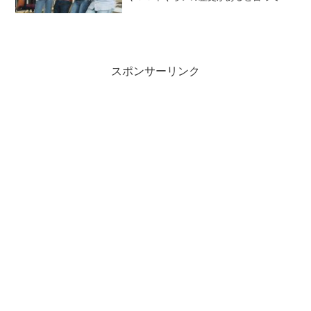
たが調べてみたところ４０年の歴史（創
業１９８２年）だった。まあまあ嘘だっ
た。「養老孟司の話」学習とは脳に対す
る入出力である。ここまでは...
スポンサーリンク