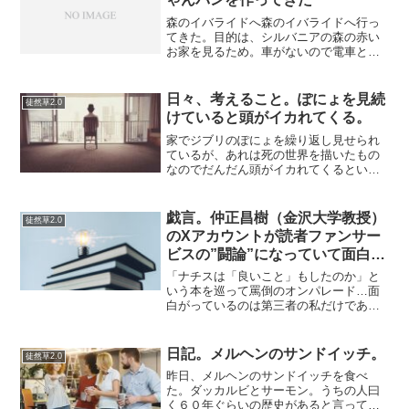
森のイバライドへ森のイバライドへ行っ
てきた。目的は、シルバニアの森の赤い
お家を見るため。車がないので電車とバ
スがわたしたちの足だ。そういえば牛久
駅へ行ったのは、牛久大仏を見に行った
以来だ。まさかもう一度、何か目的があ
日々、考えること。ぽにょを見続
徒然草2.0
って牛久を訪れると思って...
けていると頭がイカれてくる。
家でジブリのぽにょを繰り返し見せられ
ているが、あれは死の世界を描いたもの
なのでだんだん頭がイカれてくるという
ことが分かった。死に手招きされている
感じがする。かぐや姫もずっと見ている
と頭がイカれてくるタイプのものだ。恐
戯言。仲正昌樹（金沢大学教授）
徒然草2.0
怖を感じる人もいるそうだ...
のXアカウントが読者ファンサー
ビスの”闘論”になっていて面白い
件
「ナチスは「良いこと」もしたのか」と
いう本を巡って罵倒のオンパレード…面
白がっているのは第三者の私だけであり
マジョリティの読者はドン引きかもしれ
ません…というか、ただ単に仲正昌樹が
激怒しているってだけで、それ以上でも
日記。メルヘンのサンドイッチ。
徒然草2.0
それ以下でもありませんが...
昨日、メルヘンのサンドイッチを食べ
た。ダッカルビとサーモン。うちの人曰
く６０年ぐらいの歴史があると言ってい