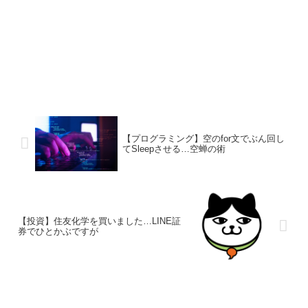
【プログラミング】空のfor文でぶん回し
てSleepさせる…空蝉の術
【投資】住友化学を買いました…LINE証
券でひとかぶですが