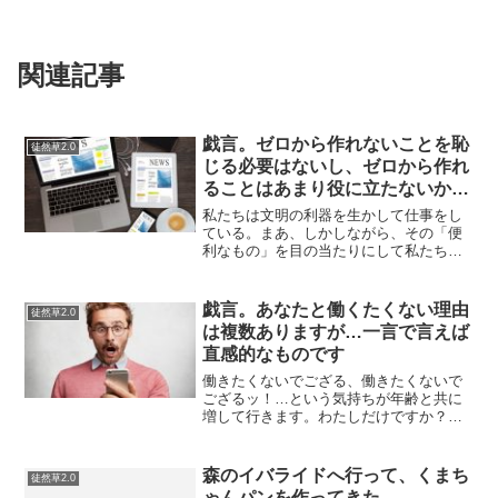
関連記事
戯言。ゼロから作れないことを恥
徒然草2.0
じる必要はないし、ゼロから作れ
ることはあまり役に立たないから
偉くない。
私たちは文明の利器を生かして仕事をし
ている。まあ、しかしながら、その「便
利なもの」を目の当たりにして私たち
（特にITエンジニア）と呼ばれる人は、
第三者から見ておかしな態度をとったり
する。例えば、身近で分かりやすい例を
戯言。あなたと働くたくない理由
徒然草2.0
上げるとすると、なんらか...
は複数ありますが…一言で言えば
直感的なものです
働きたくないでござる、働きたくないで
ござるッ！…という気持ちが年齢と共に
増して行きます。わたしだけですか？給
料が高ければやる気にもなれますという
か、高いから耐えるということはできま
すが。しかし、安くて使える人を企業も
森のイバライドへ行って、くまち
徒然草2.0
求めているものです。「希...
ゃんパンを作ってきた