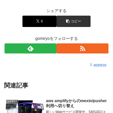
シェアする
X
コピー
gomiryoをフォローする
gomiryo
関連記事
aws amplifyからのmexio/pusher
徒然草2.0
利用へ切り替え
新しいWebサービス開発中。SMS認証は