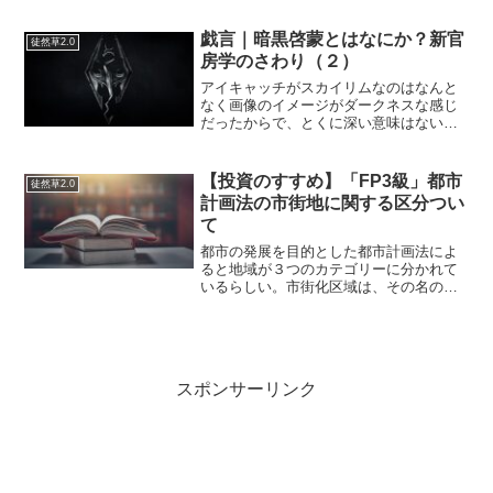
も、ビジネスは時代や市場に合わせるべ
きものであって、けして自分が...
戯言｜暗黒啓蒙とはなにか？新官
徒然草2.0
房学のさわり（２）
アイキャッチがスカイリムなのはなんと
なく画像のイメージがダークネスな感じ
だったからで、とくに深い意味はない。
哲学者ニック・ランドは、魔術師アレイ
スター・クロウリーの真似事をしてい
て、頭がおかしくなったらしい。それか
【投資のすすめ】「FP3級」都市
徒然草2.0
ら、大学をやめアカデミーの...
計画法の市街地に関する区分つい
て
都市の発展を目的とした都市計画法によ
ると地域が３つのカテゴリーに分かれて
いるらしい。市街化区域は、その名の通
り市街地または市街地にしていく区域で
１０年以内に優先的に市街地していくと
ころ。対義語は市街化調整区域で、市街
地にしない（市街地を抑制...
スポンサーリンク