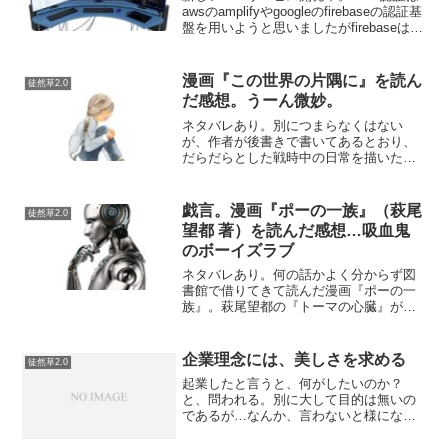
awsのamplifyやgoogleのfirebaseの認証基
盤を用いようと思いましたがfirebaseは知
りませんがamplifyはUIもそれとなく適当
に作られた感じで…発展途上感が拭えま
せん…np...
漫画『この世界の片隅に』を読ん
徒然草2.0
だ感想。うーん微妙。
ネタバレあり。別につまらなくはない
が、作者が後書きで書いてあるとおり、
だらだらとした戦時中の日常を描いた作
品。いずれにしてもそれが作者の目的だ
ったとしても、不幸なことが美しく描か
れすぎている。当時の想い出の寄せ集め
戯言。漫画『ポーの一族』（萩尾
徒然草2.0
集て感じ。これといって特筆...
望都 著）を読んだ感想…吸血鬼
のボーイズラブ
ネタバレあり。何の話かよく分からず図
書館で借りてきて読んだ漫画『ポーの一
族』。萩尾望都の『トーマの心臓』がな
かなか良かったので、そのノリで読んだ
が…途中で辛くなってきて読むのを諦め
た。小学館のプレミアムエディション
企業理念には、美しさを求める
徒然草2.0
版。萩尾望都のファンのブロ...
起業したと言うと、何がしたいのか？
と、問われる。別に大して目的は無いの
であるが…なんか、言わないと様になら
ない。別にこれがやりたいというビジネ
スが厳然としてあるわけではない。そ