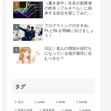
（書き途中）社名が創業者
の姓名（フルネーム）に由
来する会社を探してみた…
プログラミングのすすめ。
PLとBLを明確に分けましょ
う！
日記｜老人の増加が頭打ち
になっている地方都市に住
むべきか？
タグ
SLA
comb
tomb
bomb
安政の大獄
井伊直弼
climb
praise