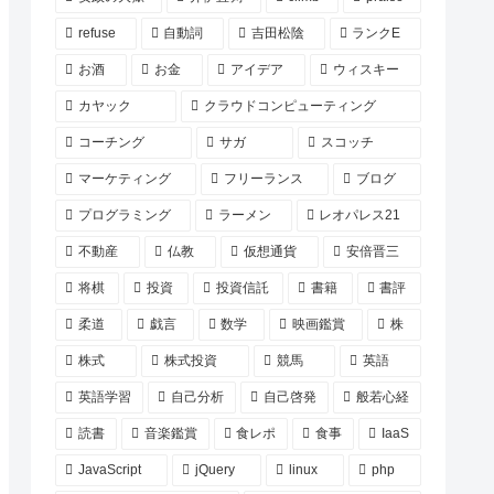
refuse
自動詞
吉田松陰
ランクE
お酒
お金
アイデア
ウィスキー
カヤック
クラウドコンピューティング
コーチング
サガ
スコッチ
マーケティング
フリーランス
ブログ
プログラミング
ラーメン
レオパレス21
不動産
仏教
仮想通貨
安倍晋三
将棋
投資
投資信託
書籍
書評
柔道
戯言
数学
映画鑑賞
株
株式
株式投資
競馬
英語
英語学習
自己分析
自己啓発
般若心経
読書
音楽鑑賞
食レポ
食事
IaaS
JavaScript
jQuery
linux
php