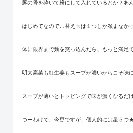
豚の骨を砕いて粉にして入れているとか？あ
はじめてなので…替え玉は１つしか頼まなか
体に限界まで麺を突っ込んだら、もっと満足
明太高菜も紅生姜もスープが濃いからこそ味
スープが薄いとトッピングで味が濃くなるだ
つーわけで、今更ですが、個人的には星５つ