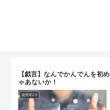
【戯言】なんでかんでんを初め
ゃあないか！
徒然草2.0