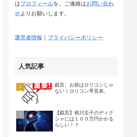
は
プロフィール
を。ご連絡は
お問い合わ
せ
よりお願いします。
運営者情報
｜
プライバシーポリシー
人気記事
戯言。お前はロリコンじゃ
ない！ロリコン早見表。
【戯言】相川圭子のディク
シャには１００万円かかる
らしい！？