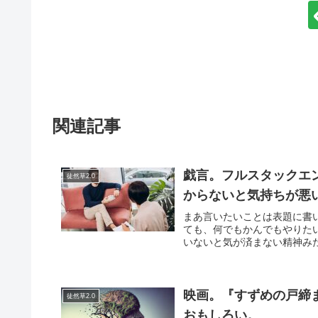
関連記事
戯言。フルスタックエ
徒然草2.0
からないと気持ちが悪
まあ言いたいことは表題に書
ても、何でもかんでもやりた
いないと気が済まない精神みた
映画。『すずめの戸締
徒然草2.0
おもしろい。