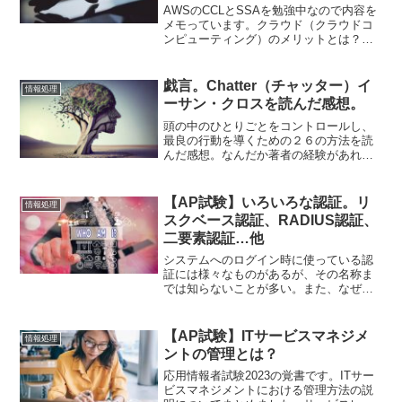
AWSのCCLとSSAを勉強中なので内容を
メモっています。クラウド（クラウドコ
ンピューティング）のメリットとは？オ
ンプレミスに比べてクラウドのメリット
はどのようなものがあるか。サーバなど
の固定資産の償却コストを変動コストに
戯言。Chatter（チャッター）イ
情報処理
することができ、ス...
ーサン・クロスを読んだ感想。
頭の中のひとりごとをコントロールし、
最良の行動を導くための２６の方法を読
んだ感想。なんだか著者の経験があれこ
れ書かれていて、もう少し薄っぺらい本
にしてくれればいいのにと正直なところ
思ってしまった。自分の妄想とうまく付
【AP試験】いろいろな認証。リ
情報処理
き合うための本である。頭...
スクベース認証、RADIUS認証、
二要素認証…他
システムへのログイン時に使っている認
証には様々なものがあるが、その名称ま
では知らないことが多い。また、なぜ面
倒な手間をとらせられるのかよく分かっ
ていないこともあるのでしっかり見直し
ておきたい。リスクベース認証とは何
【AP試験】ITサービスマネジメ
情報処理
か？リスクベース認証とは何...
ントの管理とは？
応用情報者試験2023の覚書です。ITサー
ビスマネジメントにおける管理方法の説