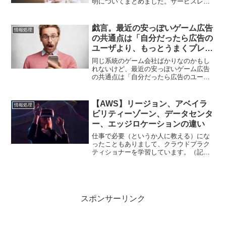
明についてまとめました。サービスレベ
ル管理とは何ですか？回答は…サービス
の予め定められた定義・合意またはプロ
セスをサービス目標に照らして管理し
戯言。最近の安っぽいゲーム広告
情報処理
て、パフォーマンスを...
の共通点は「自分だったら広告の
ユーザより、もっとうまくプレー
ができるかもしれない」と思わせ
同じ系統のゲーム会社ばかりなのかもし
るものばかり
れないけど、最近の安っぽいゲーム広告
の共通点は「自分だったら広告のユーザ
より、もっとうまくプレーができるかも
しれない」と思わせるものばかりだと思
う。たぶん、ほとんどが中華系のゲー
【AWS】リージョン、アベイラ
情報処理
ム。で、もう言いたいことを...
ビリティーゾーン、データセンタ
ー、エッジロケーションの違い
仕事で必要（というか人に教える）にな
ったこともありまして、クラウドプラク
ティショナーを学習しています。（記事
の内容については、個人的な見解も含む
ので間違っていたらご指摘いただければ
幸いです）クラウドプラクティショナー
の過去問を日々少しずつ解...
スポンサーリンク