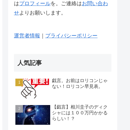
は
プロフィール
を。ご連絡は
お問い合わ
せ
よりお願いします。
運営者情報
｜
プライバシーポリシー
人気記事
戯言。お前はロリコンじゃ
ない！ロリコン早見表。
【戯言】相川圭子のディク
シャには１００万円かかる
らしい！？