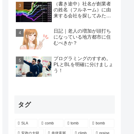
（書き途中）社名が創業者
の姓名（フルネーム）に由
来する会社を探してみた…
日記｜老人の増加が頭打ち
になっている地方都市に住
むべきか？
プログラミングのすすめ。
PLとBLを明確に分けましょ
う！
タグ
SLA
comb
tomb
bomb
安政の大獄
井伊直弼
climb
praise