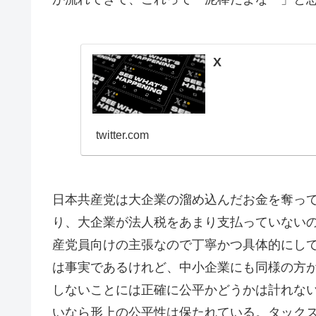
X
twitter.com
日本共産党は大企業の溜め込んだお金を奪っ
り、大企業が法人税をあまり支払っていない
産党員向けの主張なので丁寧かつ具体的にし
は事実であるけれど、中小企業にも同様の方
しないことには正確に公平かどうかは計れな
いなら形上の公平性は保たれている。タック