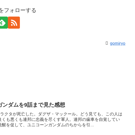
yoをフォローする
gomiryo
ガンダムを9話まで見た感想
ャラクタが死亡した。ダグザ・マックール。どう見ても、この人は
良くも悪くも連邦に忠義を尽くす軍人。連邦の歯車を自覚してい
醒を促して、ユニコーンガンダムのちからを引...