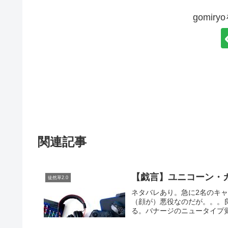
gomir
関連記事
【戯言】ユニコーン・
徒然草2.0
ネタバレあり。急に2名のキ
（顔が）悪役なのだが。。。
る。バナージのニュータイプ覚