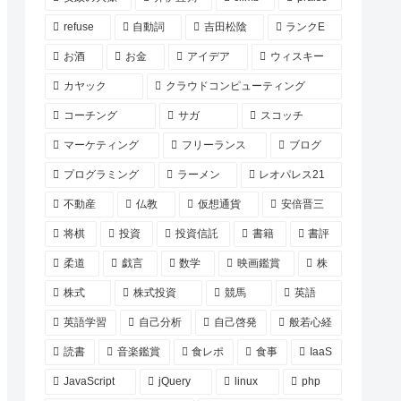
refuse
自動詞
吉田松陰
ランクE
お酒
お金
アイデア
ウィスキー
カヤック
クラウドコンピューティング
コーチング
サガ
スコッチ
マーケティング
フリーランス
ブログ
プログラミング
ラーメン
レオパレス21
不動産
仏教
仮想通貨
安倍晋三
将棋
投資
投資信託
書籍
書評
柔道
戯言
数学
映画鑑賞
株
株式
株式投資
競馬
英語
英語学習
自己分析
自己啓発
般若心経
読書
音楽鑑賞
食レポ
食事
IaaS
JavaScript
jQuery
linux
php