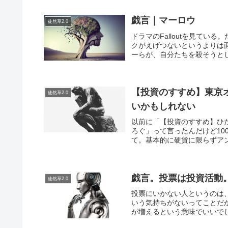
戯言｜マーロウ
徒然草2.0
ドラマのFalloutを見て
クがえげつないというよりは
ーらが、自分たちを殺そうとし
【投資のすすめ】東京オ
徒然草2.0
いかもしれない
以前に「【投資のすすめ】ひた
ろぐ」って言ったんだけど10
て。基本的に硬貨に限らずアン
戯言。投票は投資活動
徒然草2.0
投票にいかない人というのは
いう気持ちがないってことだ
が増えるという意味でいいでし