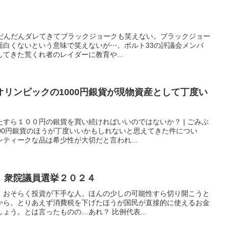
いる。だんだんダレてきてブラックジョークも笑えない。ブラックジョー
面白くないという意味で笑えないが⋯。ボルト33の評議会メンバ
てきた荒くれ者のレイダーに教育や...
リンピックの1000円銀貨が現物資産として丁度い
すら１００円の銀貨を買い続ければいいのではないか？ | ごみぶ
00円銀貨のほうが丁度いいかもしれないと思えてきた件につい
ティークな品は希少性が大切だと言われ...
。衆院議員選挙２０２４
、おそらく投資が下手な人。ほんの少しの可能性すら切り開こうと
から。とりあえず消費税を下げたほうが国民が直接的に使えるお金
ょう。とは言ったものの…あれ？ 比例代表...