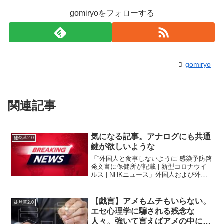
gomiryoをフォローする
gomiryo
関連記事
気になる記事。アナログにも共通
徒然草2.0
鍵が欲しいような
「“外国人と食事しないように”感染予防啓
発文書に保健所が記載 | 新型コロナウイ
ルス | NHKニュース」外国人および外国
人関係者だと勝手に警戒心が働くという
のはあるのでそれを書いてしまった感じ
か…。eスポーツは子どもがゲームで遊ぶ
【戯言】アメもムチもいらない。
徒然草2.0
ことを綺...
エセ心理学に騙される残念な
人々。強いて言えばアメの中にと