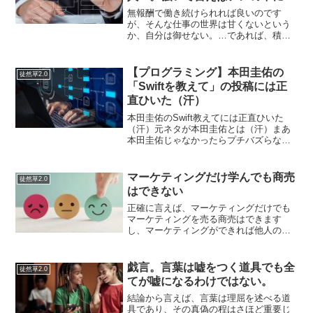
どまり続ければOK
無報酬で働き続けられれば良いのです
が、そんな仕事の世界は甘くないという
か、自分は御せない。…であれば、積極
的に甘くするしかないんじゃないか。何
もかも。最近そんなふうに思うようにな
りました。「ハチミツだらけの蜜蜂の巣
【プログラミング】本田圭佑の
徒然草2.0
につっこんだプーさん状態」...
「Swiftを教えて」の投稿には正
直ひいた（汗）
本田圭佑のSwift教えてには正直ひいた
（汗）元ネタが本田圭佑とは（汗）まあ
本田圭佑じゃなかったらプチバズらない
でしょう…駆け出しエンジニア界隈
（？）では普通の言動（！？）なので
（汗）MENTAとかでも講師を選ぶから講
マーケティングだけ学んでも商売
徒然草2.0
師が挙手するシステムに...
はできない
正確に言えば、マーケティングだけでも
マーケティングを売る商売はできます
し、マーケティングができれば他人のサ
ービスや商品を売ることができるかもし
れません。よく情報商材を売っている人
は、マーケティングを売るために、マー
戯言。言葉は嘘をつく道具でも全
徒然草2.0
ケティングを学べと言って情...
てが嘘になるわけではない。
結論から言えば、言葉は理屈を述べる道
具であり、その真偽の程はさほど重要じ