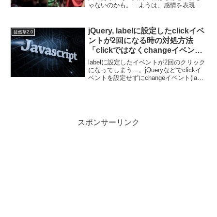
ゃないのかも。…ようは、感情を表現し
たり、ルールに沿って使われるってだけ
の文字や音声。おおよそ事物の問題を表
現するのに言葉は使えるわけだけど、た
jQuery, labelに設定したclickイベ
徒然草2.0
だ感情の作用に一定の理由...
ントが2回になる時の対処方法
「clickではなくchangeイベント
で制御すればいい」
labelに設定したイベントが2回のクリック
になってしまう…。jQueryなどでclickイ
ベントを設定せずにchangeイベント(lavel
がアクティブになる)を拾うことで1回の
クリックになるそうだ。↓参考：
「【jQuery】ラベルで囲ま...
スポンサーリンク