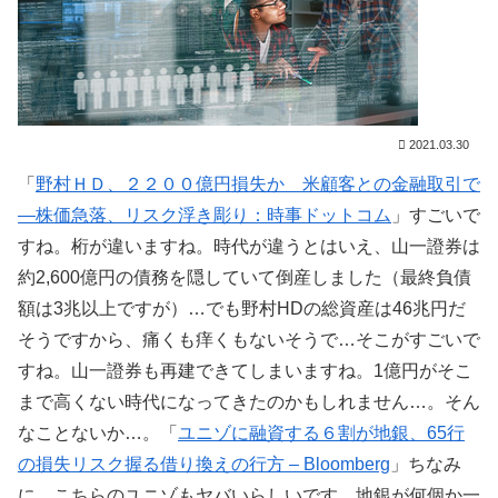
2021.03.30
「
野村ＨＤ、２２００億円損失か 米顧客との金融取引で
―株価急落、リスク浮き彫り：時事ドットコム
」すごいで
すね。桁が違いますね。時代が違うとはいえ、山一證券は
約2,600億円の債務を隠していて倒産しました（最終負債
額は3兆以上ですが）…でも野村HDの総資産は46兆円だ
そうですから、痛くも痒くもないそうで…そこがすごいで
すね。山一證券も再建できてしまいますね。1億円がそこ
まで高くない時代になってきたのかもしれません…。そん
なことないか…。「
ユニゾに融資する６割が地銀、65行
の損失リスク握る借り換えの行方 – Bloomberg
」ちなみ
に…こちらのユニゾもヤバいらしいです。地銀が何個か一