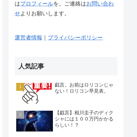
は
プロフィール
を。ご連絡は
お問い合わ
せ
よりお願いします。
運営者情報
｜
プライバシーポリシー
人気記事
戯言。お前はロリコンじゃ
ない！ロリコン早見表。
【戯言】相川圭子のディク
シャには１００万円かかる
らしい！？