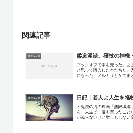
関連記事
柔道漫談。寝技の神様
徒然草2.0
ブックオフで本を売った。あ
と思って購入した本たちだ。
になった。メルカリとかでまと
日記｜若人よ人生を犠
徒然草2.0
・鬼滅の刃の映画「無限城編
ん。人生で一度も買ったこと
が減らないけど増えもしない妄