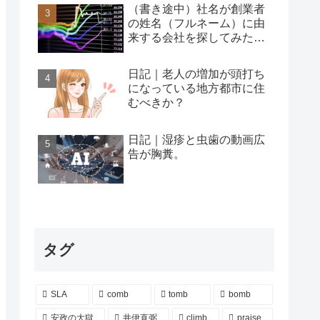
（書き途中）社名が創業者
の姓名（フルネーム）に由
来する会社を探してみた…
日記｜老人の増加が頭打ち
になっている地方都市に住
むべきか？
日記｜湿疹と虫歯の動画広
告が胸糞。
タグ
SLA
comb
tomb
bomb
安政の大獄
井伊直弼
climb
praise