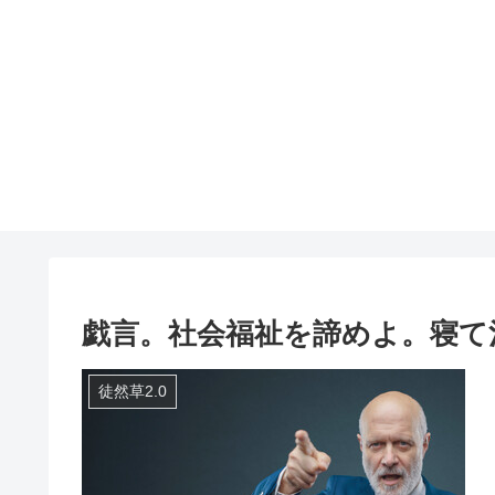
戯言。社会福祉を諦めよ。寝て
徒然草2.0