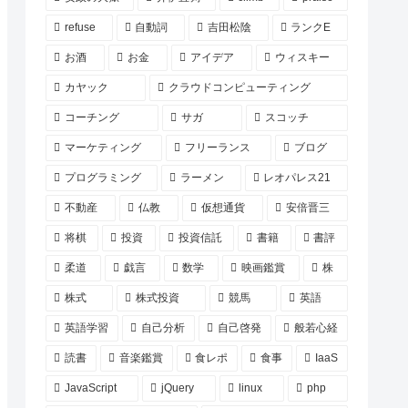
refuse
自動詞
吉田松陰
ランクE
お酒
お金
アイデア
ウィスキー
カヤック
クラウドコンピューティング
コーチング
サガ
スコッチ
マーケティング
フリーランス
ブログ
プログラミング
ラーメン
レオパレス21
不動産
仏教
仮想通貨
安倍晋三
将棋
投資
投資信託
書籍
書評
柔道
戯言
数学
映画鑑賞
株
株式
株式投資
競馬
英語
英語学習
自己分析
自己啓発
般若心経
読書
音楽鑑賞
食レポ
食事
IaaS
JavaScript
jQuery
linux
php