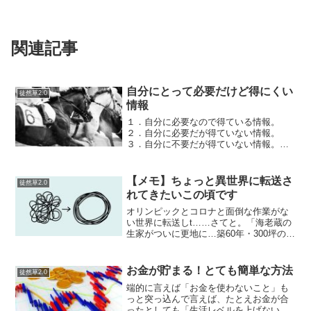
関連記事
自分にとって必要だけど得にくい
徒然草2.0
情報
１．自分に必要なので得ている情報。
２．自分に必要だが得ていない情報。
３．自分に不要だが得ていない情報。
４．自分に不要だが得ている情報。の４
つがあったと仮定して…情報の受容量が
増やせない場合は、４を減らし、２を増
【メモ】ちょっと異世界に転送さ
徒然草2.0
やさないといけない。…その取組...
れてきたいこの頃です
オリンピックとコロナと面倒な作業がな
い世界に転送しt……さてと。「海老蔵の
生家がついに更地に…築60年・300坪の市
川邸「家の履歴書」（日刊ゲンダイ
DIGITAL） - Yahoo!ニュース」なにこれ
松竹芸能の奴隷では…アメブロの収益だ
お金が貯まる！とても簡単な方法
徒然草2.0
けで...
端的に言えば「お金を使わないこと」も
っと突っ込んで言えば、たとえお金が合
ったとしても「生活レベルを上げないこ