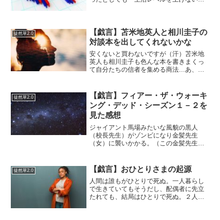
と」だと思う、ということをひろゆきも
言うのではないかな？と思ったら案の定
そうだった。お金を得るためには自分に
ふさわしいブランドを買っ...
【戯言】苫米地英人と相川圭子の
徒然草2.0
対談本を出してくれないかな
安くないと買わないですが（汗）苫米地
英人も相川圭子も色んな本を書きまくっ
て自分たちの信者を集める商法…あ、い
やもとい…世界平和のために多くの人々
を慈愛のサマディに到達させるためとい
う２人のミッション（ゴール）はほぼ同
【戯言】フィアー・ザ・ウォーキ
徒然草2.0
じなわけですから、、、（...
ング・デッド・シーズン１－２を
見た感想
ジャイアント馬場みたいな風貌の黒人
（校長先生）がゾンビになり金髪先生
（女）に襲いかかる。（この金髪先生は
名前なんだっけ？たぶんマディソンさ
ん）もうすでにこの人の息子に薬を売っ
た人が死んだ後、ゾンビになったのを目
【戯言】おひとりさまの起源
徒然草2.0
の当たりにしていたわけで、人が...
人間は誰もがひとりで死ぬ。一人暮らし
で生きていてもそうだし、配偶者に先立
たれても、結局はひとりで死ぬ。２人で
心中しても、意識が同じところに飛んで
いく…というのは幻想だろう。仮に魂が