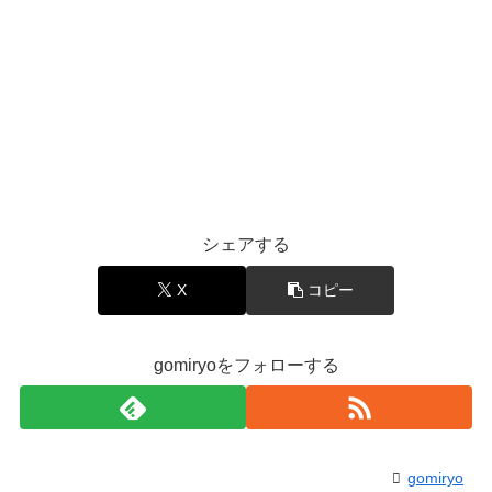
シェアする
X
コピー
gomiryoをフォローする
gomiryo