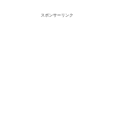
あって地獄に行っても（自殺っていうの
は宗教的には地獄に行くの...
スポンサーリンク